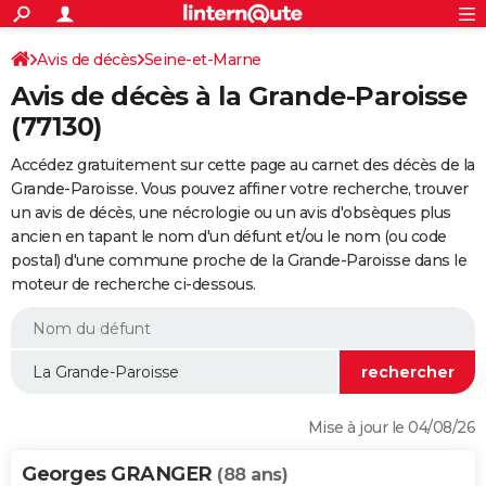
ACTUALITÉS
Connexion
S'inscrire
Avis de décès
Seine-et-Marne
Rechercher
Société
Education
Villes
Politique
Faits Divers
Monde
+
SPORT
Avis de décès à la Grande-Paroisse
Football
Cyclisme
Forum
Coupe du monde 2026
Tennis
Rugby
CULTURE
(77130)
TNT
Cinéma
Musique
Programme TV
Streaming
Sorties cinéma
+
FINANCE
Accédez gratuitement sur cette page au carnet des décès de la
Grande-Paroisse. Vous pouvez affiner votre recherche, trouver
Impôts
Immobilier
Banque
Crédit
Retraite
Epargne
Risques naturels par ville
Assurance
AUTO
un avis de décès, une nécrologie ou un avis d'obsèques plus
ancien en tapant le nom d'un défunt et/ou le nom (ou code
Réserver un essai
Berlines
Forum auto
Essais
Citadines
SUV
+
HIGH-TECH
postal) d'une commune proche de la Grande-Paroisse dans le
moteur de recherche ci-dessous.
Meilleur smartphone
Ordinateurs
Guide high-tech
Mobiles
Internet
Jeux vidéo
+
BRICOLAGE
Aménagement intérieur
Cuisine
Jardinage
+
Forum
Extérieur
Salle de bains
Rangement
WEEK-END
Escapades
Expositions
Week-end nature
Guides de France
Patrimoine
Musées
+
LIFESTYLE
Bien-être
Mode
+
Art de vivre
Loisirs
Modes de vie
SANTE
Mise à jour le 04/08/26
Guide de la santé
Médicaments
+
Alimentation
Maladies
Sommeil
VOYAGE
Georges GRANGER
(88 ans)