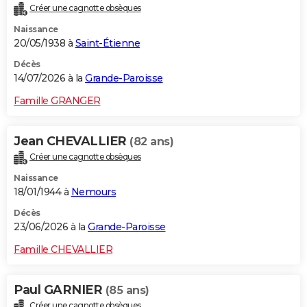
Créer une cagnotte obsèques
City break
Voyage de noces
Climat
Destinations
Voyage nature
Forum
+
PHOTO
Naissance
20/05/1938 à
Saint-Étienne
GUIDES D'ACHAT
Décès
BONS PLANS
14/07/2026 à la
Grande-Paroisse
CARTE DE VOEUX
Famille GRANGER
Carte Bonne année
Carte Pâques
Carte de Noël
Carte Saint-Valentin
Carte d'anniversaire
DICTIONNAIRE
Jean CHEVALLIER
(82 ans)
Biographies
Expressions
Dictionnaire
Citations
Proverbes
PROGRAMME TV
Créer une cagnotte obsèques
Naissance
COPAINS D'AVANT
18/01/1944 à
Nemours
Se connecter
Collèges
Universités
Service militaire
S'inscrire
Lycées
Primaires
Entreprises
Avis de recherche
AVIS DE DÉCÈS
Décès
23/06/2026 à la
Grande-Paroisse
FORUM
Famille CHEVALLIER
Lifestyle
Sport
Television
Cinema
Bricolage
Culture
Auto
Voyage
Paul GARNIER
(85 ans)
Créer une cagnotte obsèques