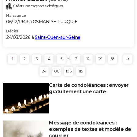
Créer une cagnotte obsèques
Naissance
06/12/1943 à OSMANIYE TURQUIE
Décès
24/03/2026 à
Saint-Ouen-sur-Seine
...
1
2
3
4
5
7
12
29
56
84
100
106
115
Carte de condoléances : envoyer
gratuitement une carte
Message de condoléances :
exemples de textes et modèle de
courrier