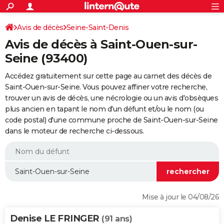
ACTUALITÉS
Connexion
S'inscrire
Avis de décès
Seine-Saint-Denis
Rechercher
Société
Education
Villes
Politique
Faits Divers
Monde
+
SPORT
Avis de décès à Saint-Ouen-sur-
Football
Cyclisme
Forum
Coupe du monde 2026
Tennis
Rugby
CULTURE
Seine (93400)
TNT
Cinéma
Musique
Programme TV
Streaming
Sorties cinéma
+
FINANCE
Accédez gratuitement sur cette page au carnet des décès de
Saint-Ouen-sur-Seine. Vous pouvez affiner votre recherche,
Impôts
Immobilier
Banque
Crédit
Retraite
Epargne
Risques naturels par ville
Assurance
AUTO
trouver un avis de décès, une nécrologie ou un avis d'obsèques
plus ancien en tapant le nom d'un défunt et/ou le nom (ou
Réserver un essai
Berlines
Forum auto
Essais
Citadines
SUV
+
HIGH-TECH
code postal) d'une commune proche de Saint-Ouen-sur-Seine
dans le moteur de recherche ci-dessous.
Meilleur smartphone
Ordinateurs
Guide high-tech
Mobiles
Internet
Jeux vidéo
+
BRICOLAGE
Aménagement intérieur
Cuisine
Jardinage
+
Forum
Extérieur
Salle de bains
Rangement
WEEK-END
Escapades
Expositions
Week-end nature
Guides de France
Patrimoine
Musées
+
LIFESTYLE
Bien-être
Mode
+
Art de vivre
Loisirs
Modes de vie
SANTE
Mise à jour le 04/08/26
Guide de la santé
Médicaments
+
Alimentation
Maladies
Sommeil
VOYAGE
Denise LE FRINGER
(91 ans)