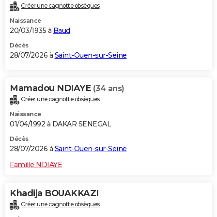
Créer une cagnotte obsèques
City break
Voyage de noces
Climat
Destinations
Voyage nature
Forum
+
PHOTO
Naissance
20/03/1935 à
Baud
GUIDES D'ACHAT
Décès
BONS PLANS
28/07/2026 à
Saint-Ouen-sur-Seine
CARTE DE VOEUX
Mamadou NDIAYE
(34 ans)
Carte Bonne année
Carte Pâques
Carte de Noël
Carte Saint-Valentin
Carte d'anniversaire
DICTIONNAIRE
Créer une cagnotte obsèques
Biographies
Expressions
Dictionnaire
Citations
Proverbes
PROGRAMME TV
Naissance
01/04/1992 à DAKAR SENEGAL
COPAINS D'AVANT
Décès
Se connecter
Collèges
Universités
Service militaire
S'inscrire
Lycées
Primaires
Entreprises
Avis de recherche
28/07/2026 à
Saint-Ouen-sur-Seine
AVIS DE DÉCÈS
Famille NDIAYE
FORUM
Lifestyle
Sport
Television
Cinema
Bricolage
Culture
Auto
Voyage
Khadija BOUAKKAZI
Créer une cagnotte obsèques