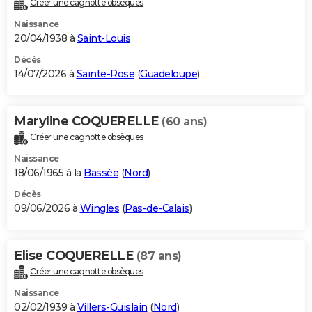
Créer une cagnotte obsèques
City break
Voyage de noces
Climat
Destinations
Voyage nature
Forum
+
PHOTO
Naissance
20/04/1938 à
Saint-Louis
GUIDES D'ACHAT
Décès
14/07/2026 à
Sainte-Rose
(
Guadeloupe
)
BONS PLANS
CARTE DE VOEUX
Maryline COQUERELLE
(60 ans)
Carte Bonne année
Carte Pâques
Carte de Noël
Carte Saint-Valentin
Carte d'anniversaire
DICTIONNAIRE
Créer une cagnotte obsèques
Biographies
Expressions
Dictionnaire
Citations
Proverbes
PROGRAMME TV
Naissance
18/06/1965 à la
Bassée
(
Nord
)
COPAINS D'AVANT
Décès
09/06/2026 à
Wingles
(
Pas-de-Calais
)
Se connecter
Collèges
Universités
Service militaire
S'inscrire
Lycées
Primaires
Entreprises
Avis de recherche
AVIS DE DÉCÈS
FORUM
Elise COQUERELLE
(87 ans)
Lifestyle
Sport
Television
Cinema
Bricolage
Culture
Auto
Voyage
Créer une cagnotte obsèques
Naissance
02/02/1939 à
Villers-Guislain
(
Nord
)