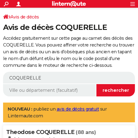
ACTUALITÉS
Connexion
S'inscrire
Avis de décès
Rechercher
Société
Education
Villes
Politique
Faits Divers
Monde
+
SPORT
Avis de décès COQUERELLE
Football
Cyclisme
Forum
Coupe du monde 2026
Tennis
Rugby
CULTURE
Accédez gratuitement sur cette page au carnet des décès des
TNT
Cinéma
Musique
Programme TV
Streaming
Sorties cinéma
+
COQUERELLE. Vous pouvez affiner votre recherche ou trouver
FINANCE
un avis de décès ou un avis d'obsèques plus ancien en tapant
Impôts
Immobilier
Banque
Crédit
Retraite
Epargne
Risques naturels par ville
Assurance
AUTO
le nom d'un défunt et/ou le nom ou le code postal d'une
commune dans le moteur de recherche ci-dessous.
Réserver un essai
Berlines
Forum auto
Essais
Citadines
SUV
+
HIGH-TECH
Meilleur smartphone
Ordinateurs
Guide high-tech
Mobiles
Internet
Jeux vidéo
+
BRICOLAGE
Aménagement intérieur
Cuisine
Jardinage
+
Forum
Extérieur
Salle de bains
Rangement
WEEK-END
Escapades
Expositions
Week-end nature
Guides de France
Patrimoine
Musées
+
LIFESTYLE
NOUVEAU :
publiez un
avis de décès gratuit
sur
Linternaute.com
Bien-être
Mode
+
Art de vivre
Loisirs
Modes de vie
SANTE
Theodose COQUERELLE
Guide de la santé
Médicaments
+
Alimentation
Maladies
Sommeil
(88 ans)
VOYAGE