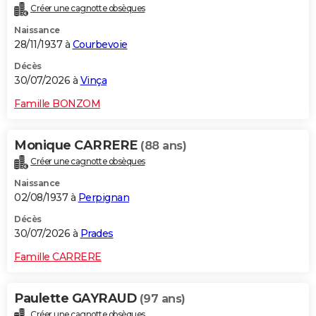
Créer une cagnotte obsèques
City break
Voyage de noces
Climat
Destinations
Voyage nature
Forum
+
PHOTO
Naissance
28/11/1937 à
Courbevoie
GUIDES D'ACHAT
Décès
BONS PLANS
30/07/2026 à
Vinça
CARTE DE VOEUX
Famille BONZOM
Carte Bonne année
Carte Pâques
Carte de Noël
Carte Saint-Valentin
Carte d'anniversaire
DICTIONNAIRE
Monique CARRERE
(88 ans)
Biographies
Expressions
Dictionnaire
Citations
Proverbes
PROGRAMME TV
Créer une cagnotte obsèques
Naissance
COPAINS D'AVANT
02/08/1937 à
Perpignan
Se connecter
Collèges
Universités
Service militaire
S'inscrire
Lycées
Primaires
Entreprises
Avis de recherche
AVIS DE DÉCÈS
Décès
30/07/2026 à
Prades
FORUM
Famille CARRERE
Lifestyle
Sport
Television
Cinema
Bricolage
Culture
Auto
Voyage
Paulette GAYRAUD
(97 ans)
Créer une cagnotte obsèques