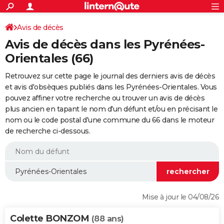
ACTUALITÉS
Connexion
S'inscrire
Avis de décès
Rechercher
Société
Education
Villes
Politique
Faits Divers
Monde
+
SPORT
Avis de décès dans les Pyrénées-
Football
Cyclisme
Forum
Coupe du monde 2026
Tennis
Rugby
CULTURE
Orientales (66)
TNT
Cinéma
Musique
Programme TV
Streaming
Sorties cinéma
+
FINANCE
Retrouvez sur cette page le journal des derniers avis de décès
et avis d'obsèques publiés dans les Pyrénées-Orientales. Vous
Impôts
Immobilier
Banque
Crédit
Retraite
Epargne
Risques naturels par ville
Assurance
AUTO
pouvez affiner votre recherche ou trouver un avis de décès
plus ancien en tapant le nom d'un défunt et/ou en précisant le
Réserver un essai
Berlines
Forum auto
Essais
Citadines
SUV
+
HIGH-TECH
nom ou le code postal d'une commune du 66 dans le moteur
de recherche ci-dessous.
Meilleur smartphone
Ordinateurs
Guide high-tech
Mobiles
Internet
Jeux vidéo
+
BRICOLAGE
Aménagement intérieur
Cuisine
Jardinage
+
Forum
Extérieur
Salle de bains
Rangement
WEEK-END
Escapades
Expositions
Week-end nature
Guides de France
Patrimoine
Musées
+
LIFESTYLE
Bien-être
Mode
+
Art de vivre
Loisirs
Modes de vie
SANTE
Mise à jour le 04/08/26
Guide de la santé
Médicaments
+
Alimentation
Maladies
Sommeil
VOYAGE
Colette BONZOM
(88 ans)