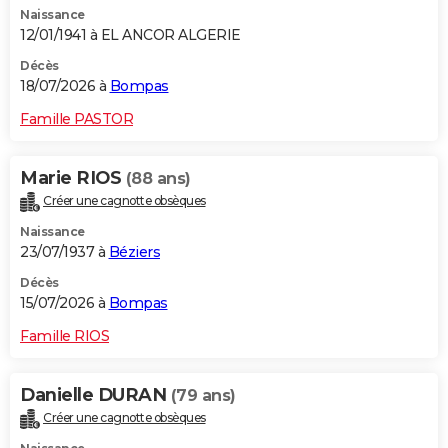
Naissance
City break
Voyage de noces
Climat
Destinations
Voyage nature
Forum
+
PHOTO
12/01/1941 à EL ANCOR ALGERIE
GUIDES D'ACHAT
Décès
18/07/2026 à
Bompas
BONS PLANS
Famille PASTOR
CARTE DE VOEUX
Marie RIOS
(88 ans)
Carte Bonne année
Carte Pâques
Carte de Noël
Carte Saint-Valentin
Carte d'anniversaire
DICTIONNAIRE
Créer une cagnotte obsèques
Biographies
Expressions
Dictionnaire
Citations
Proverbes
PROGRAMME TV
Naissance
23/07/1937 à
Béziers
COPAINS D'AVANT
Décès
15/07/2026 à
Bompas
Se connecter
Collèges
Universités
Service militaire
S'inscrire
Lycées
Primaires
Entreprises
Avis de recherche
AVIS DE DÉCÈS
Famille RIOS
FORUM
Lifestyle
Sport
Television
Cinema
Bricolage
Culture
Auto
Voyage
Danielle DURAN
(79 ans)
Créer une cagnotte obsèques