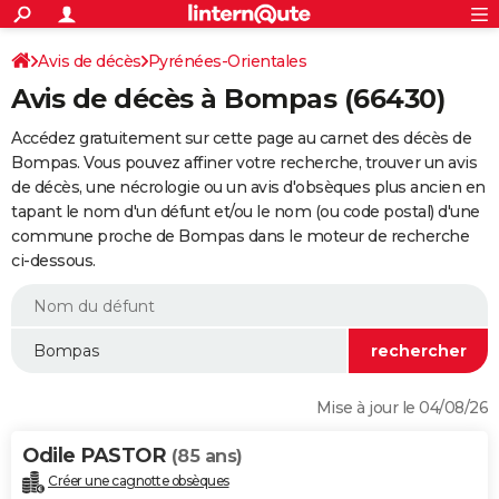
ACTUALITÉS
Connexion
S'inscrire
Avis de décès
Pyrénées-Orientales
Rechercher
Société
Education
Villes
Politique
Faits Divers
Monde
+
SPORT
Avis de décès à Bompas (66430)
Football
Cyclisme
Forum
Coupe du monde 2026
Tennis
Rugby
CULTURE
Accédez gratuitement sur cette page au carnet des décès de
TNT
Cinéma
Musique
Programme TV
Streaming
Sorties cinéma
+
Bompas. Vous pouvez affiner votre recherche, trouver un avis
FINANCE
de décès, une nécrologie ou un avis d'obsèques plus ancien en
Impôts
Immobilier
Banque
Crédit
Retraite
Epargne
Risques naturels par ville
Assurance
AUTO
tapant le nom d'un défunt et/ou le nom (ou code postal) d'une
commune proche de Bompas dans le moteur de recherche
Réserver un essai
Berlines
Forum auto
Essais
Citadines
SUV
+
HIGH-TECH
ci-dessous.
Meilleur smartphone
Ordinateurs
Guide high-tech
Mobiles
Internet
Jeux vidéo
+
BRICOLAGE
Aménagement intérieur
Cuisine
Jardinage
+
Forum
Extérieur
Salle de bains
Rangement
WEEK-END
Escapades
Expositions
Week-end nature
Guides de France
Patrimoine
Musées
+
LIFESTYLE
Mise à jour le 04/08/26
Bien-être
Mode
+
Art de vivre
Loisirs
Modes de vie
SANTE
Odile PASTOR
(85 ans)
Guide de la santé
Médicaments
+
Alimentation
Maladies
Sommeil
VOYAGE
Créer une cagnotte obsèques