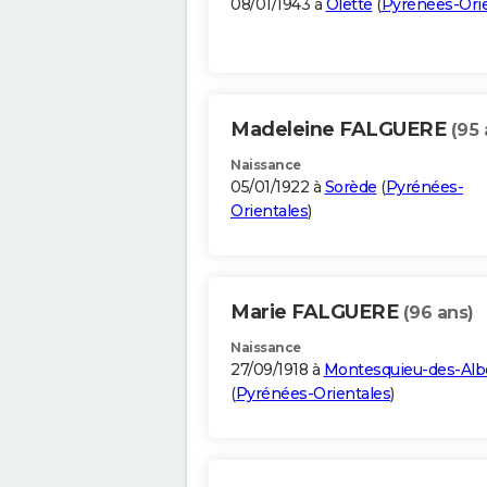
08/01/1943 à
Olette
(
Pyrénées-Orie
Madeleine FALGUERE
(95 
Naissance
05/01/1922 à
Sorède
(
Pyrénées-
Orientales
)
Marie FALGUERE
(96 ans)
Naissance
27/09/1918 à
Montesquieu-des-Alb
(
Pyrénées-Orientales
)