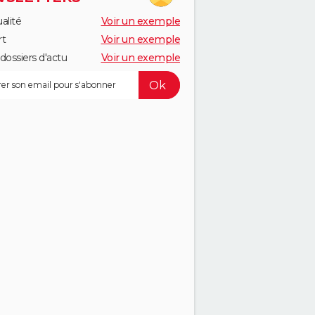
alité
Voir un exemple
rt
Voir un exemple
dossiers d'actu
Voir un exemple