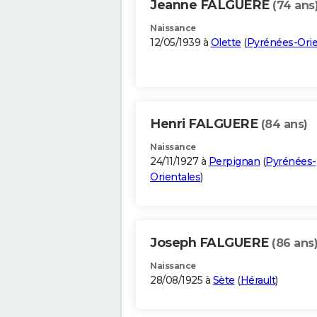
Jeanne FALGUERE
(74 ans
Naissance
12/05/1939 à
Olette
(
Pyrénées-Orie
Henri FALGUERE
(84 ans)
Naissance
24/11/1927 à
Perpignan
(
Pyrénées-
Orientales
)
Joseph FALGUERE
(86 ans
Naissance
28/08/1925 à
Sète
(
Hérault
)