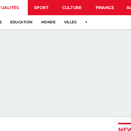
TUALITÉS
SPORT
CULTURE
FINANCE
A
S
EDUCATION
MONDE
VILLES
+
NEW