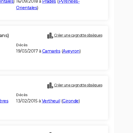
ntales
)
16/09/2018 à
Prades
(
Pyrénées-
Orientales
)
ans)
Créer une cagnotte obsèques
Décès
19/03/2017 à
Camarès
(
Aveyron
)
Créer une cagnotte obsèques
Décès
ères
13/02/2015 à
Vertheuil
(
Gironde
)