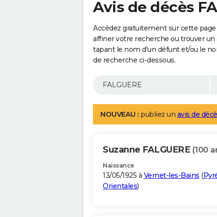
Avis de décès 
Accédez gratuitement sur cette pag
affiner votre recherche ou trouver un
tapant le nom d'un défunt et/ou le 
de recherche ci-dessous.
NOUVEAU :
publiez un
avis de décè
Suzanne FALGUERE
(100 a
Naissance
13/05/1925 à
Vernet-les-Bains
(
Pyr
Orientales
)