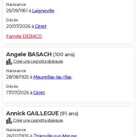
Naissance
City break
Voyage de noces
Climat
Destinations
Voyage nature
Forum
+
PHOTO
25/09/1951 à
Laigneville
GUIDES D'ACHAT
Décès
20/07/2026 à
Céret
BONS PLANS
Famille DEBACQ
CARTE DE VOEUX
Angele BASACH
(100 ans)
Carte Bonne année
Carte Pâques
Carte de Noël
Carte Saint-Valentin
Carte d'anniversaire
DICTIONNAIRE
Créer une cagnotte obsèques
Biographies
Expressions
Dictionnaire
Citations
Proverbes
PROGRAMME TV
Naissance
28/08/1925 à
Maureillas-las-Illas
COPAINS D'AVANT
Décès
17/07/2026 à
Céret
Se connecter
Collèges
Universités
Service militaire
S'inscrire
Lycées
Primaires
Entreprises
Avis de recherche
AVIS DE DÉCÈS
FORUM
Annick GAILLEGUE
(91 ans)
Lifestyle
Sport
Television
Cinema
Bricolage
Culture
Auto
Voyage
Créer une cagnotte obsèques
Naissance
26/02/1935 à
Thierville-sur-Meuse