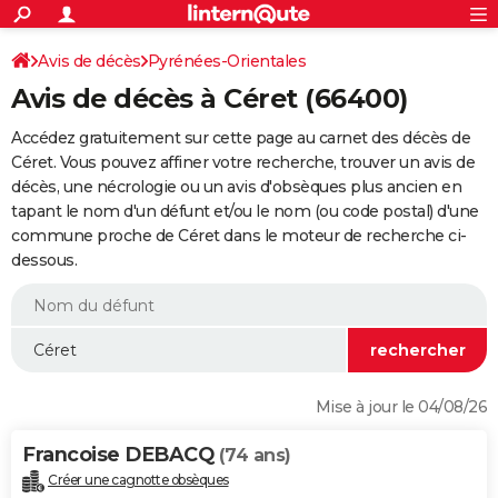
ACTUALITÉS
Connexion
S'inscrire
Avis de décès
Pyrénées-Orientales
Rechercher
Société
Education
Villes
Politique
Faits Divers
Monde
+
SPORT
Avis de décès à Céret (66400)
Football
Cyclisme
Forum
Coupe du monde 2026
Tennis
Rugby
CULTURE
Accédez gratuitement sur cette page au carnet des décès de
TNT
Cinéma
Musique
Programme TV
Streaming
Sorties cinéma
+
Céret. Vous pouvez affiner votre recherche, trouver un avis de
FINANCE
décès, une nécrologie ou un avis d'obsèques plus ancien en
Impôts
Immobilier
Banque
Crédit
Retraite
Epargne
Risques naturels par ville
Assurance
AUTO
tapant le nom d'un défunt et/ou le nom (ou code postal) d'une
commune proche de Céret dans le moteur de recherche ci-
Réserver un essai
Berlines
Forum auto
Essais
Citadines
SUV
+
HIGH-TECH
dessous.
Meilleur smartphone
Ordinateurs
Guide high-tech
Mobiles
Internet
Jeux vidéo
+
BRICOLAGE
Aménagement intérieur
Cuisine
Jardinage
+
Forum
Extérieur
Salle de bains
Rangement
WEEK-END
Escapades
Expositions
Week-end nature
Guides de France
Patrimoine
Musées
+
LIFESTYLE
Mise à jour le 04/08/26
Bien-être
Mode
+
Art de vivre
Loisirs
Modes de vie
SANTE
Francoise DEBACQ
(74 ans)
Guide de la santé
Médicaments
+
Alimentation
Maladies
Sommeil
VOYAGE
Créer une cagnotte obsèques