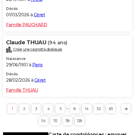
Décès
01/03/2026 à
Céret
Famille PAUCHARD
Claude THUAU
(94 ans)
Créer une cagnotte obsèques
Naissance
29/06/1931 à
Paris
Décès
28/02/2026 à
Céret
Famille THUAU
...
1
2
3
4
5
8
14
32
63
94
112
118
128
Carte de condoléances : envoyer