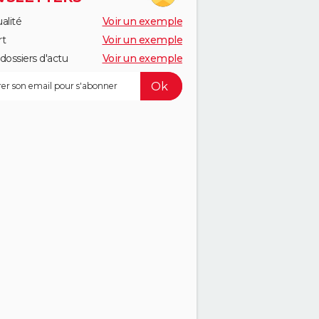
alité
Voir un exemple
rt
Voir un exemple
dossiers d'actu
Voir un exemple