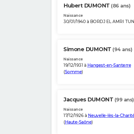
Hubert DUMONT
(86 ans)
Naissance
30/01/1940 à BORDJ EL AMRI TUN
Simone DUMONT
(94 ans)
Naissance
19/12/1931 à
Hangest-en-Santerre
(
Somme
)
Jacques DUMONT
(99 ans)
Naissance
17/12/1926 à
Neuvelle-lès-la-Charit
(
Haute-Saône
)