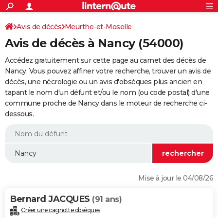
ACTUALITÉS
Connexion
S'inscrire
Avis de décès
Meurthe-et-Moselle
Rechercher
Société
Education
Villes
Politique
Faits Divers
Monde
+
SPORT
Avis de décès à Nancy (54000)
Football
Cyclisme
Forum
Coupe du monde 2026
Tennis
Rugby
CULTURE
Accédez gratuitement sur cette page au carnet des décès de
TNT
Cinéma
Musique
Programme TV
Streaming
Sorties cinéma
+
Nancy. Vous pouvez affiner votre recherche, trouver un avis de
FINANCE
décès, une nécrologie ou un avis d'obsèques plus ancien en
Impôts
Immobilier
Banque
Crédit
Retraite
Epargne
Risques naturels par ville
Assurance
AUTO
tapant le nom d'un défunt et/ou le nom (ou code postal) d'une
commune proche de Nancy dans le moteur de recherche ci-
Réserver un essai
Berlines
Forum auto
Essais
Citadines
SUV
+
HIGH-TECH
dessous.
Meilleur smartphone
Ordinateurs
Guide high-tech
Mobiles
Internet
Jeux vidéo
+
BRICOLAGE
Aménagement intérieur
Cuisine
Jardinage
+
Forum
Extérieur
Salle de bains
Rangement
WEEK-END
Escapades
Expositions
Week-end nature
Guides de France
Patrimoine
Musées
+
LIFESTYLE
Mise à jour le 04/08/26
Bien-être
Mode
+
Art de vivre
Loisirs
Modes de vie
SANTE
Bernard JACQUES
(91 ans)
Guide de la santé
Médicaments
+
Alimentation
Maladies
Sommeil
VOYAGE
Créer une cagnotte obsèques