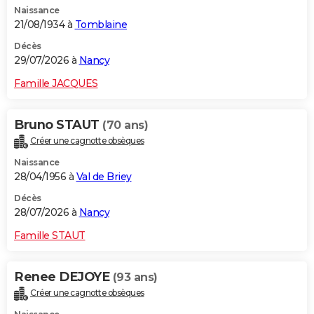
Naissance
City break
Voyage de noces
Climat
Destinations
Voyage nature
Forum
+
PHOTO
21/08/1934 à
Tomblaine
GUIDES D'ACHAT
Décès
29/07/2026 à
Nancy
BONS PLANS
Famille JACQUES
CARTE DE VOEUX
Bruno STAUT
(70 ans)
Carte Bonne année
Carte Pâques
Carte de Noël
Carte Saint-Valentin
Carte d'anniversaire
DICTIONNAIRE
Créer une cagnotte obsèques
Biographies
Expressions
Dictionnaire
Citations
Proverbes
PROGRAMME TV
Naissance
28/04/1956 à
Val de Briey
COPAINS D'AVANT
Décès
28/07/2026 à
Nancy
Se connecter
Collèges
Universités
Service militaire
S'inscrire
Lycées
Primaires
Entreprises
Avis de recherche
AVIS DE DÉCÈS
Famille STAUT
FORUM
Lifestyle
Sport
Television
Cinema
Bricolage
Culture
Auto
Voyage
Renee DEJOYE
(93 ans)
Créer une cagnotte obsèques