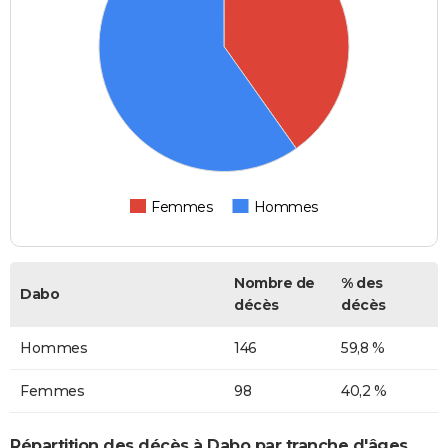
Femmes
Hommes
Nombre de
% des
Dabo
décès
décès
Hommes
146
59,8 %
Femmes
98
40,2 %
Répartition des décès à Dabo par tranche d'âges