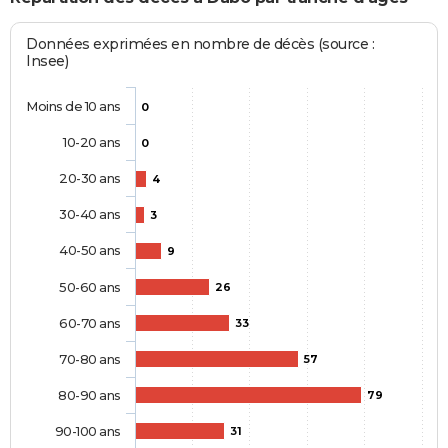
Données exprimées en nombre de décès (source :
Insee)
Moins de 10 ans
0
10-20 ans
0
20-30 ans
4
30-40 ans
3
40-50 ans
9
50-60 ans
26
60-70 ans
33
70-80 ans
57
80-90 ans
79
90-100 ans
31