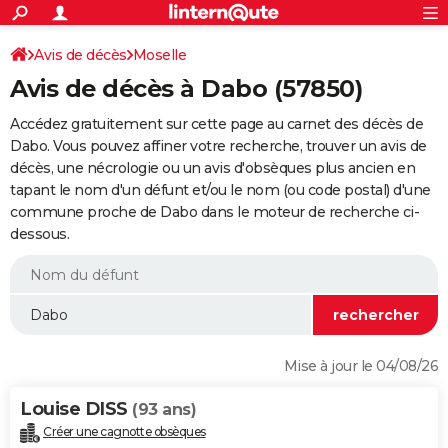
ACTUALITÉS
Connexion
S'inscrire
Avis de décès
Moselle
Rechercher
Société
Education
Villes
Politique
Faits Divers
Monde
+
SPORT
Avis de décès à Dabo (57850)
Football
Cyclisme
Forum
Coupe du monde 2026
Tennis
Rugby
CULTURE
Accédez gratuitement sur cette page au carnet des décès de
TNT
Cinéma
Musique
Programme TV
Streaming
Sorties cinéma
+
Dabo. Vous pouvez affiner votre recherche, trouver un avis de
FINANCE
décès, une nécrologie ou un avis d'obsèques plus ancien en
Impôts
Immobilier
Banque
Crédit
Retraite
Epargne
Risques naturels par ville
Assurance
AUTO
tapant le nom d'un défunt et/ou le nom (ou code postal) d'une
commune proche de Dabo dans le moteur de recherche ci-
Réserver un essai
Berlines
Forum auto
Essais
Citadines
SUV
+
HIGH-TECH
dessous.
Meilleur smartphone
Ordinateurs
Guide high-tech
Mobiles
Internet
Jeux vidéo
+
BRICOLAGE
Aménagement intérieur
Cuisine
Jardinage
+
Forum
Extérieur
Salle de bains
Rangement
WEEK-END
Escapades
Expositions
Week-end nature
Guides de France
Patrimoine
Musées
+
LIFESTYLE
Mise à jour le 04/08/26
Bien-être
Mode
+
Art de vivre
Loisirs
Modes de vie
SANTE
Louise DISS
(93 ans)
Guide de la santé
Médicaments
+
Alimentation
Maladies
Sommeil
VOYAGE
Créer une cagnotte obsèques