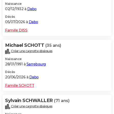
Naissance
City break
Voyage de noces
Climat
Destinations
Voyage nature
Forum
+
PHOTO
02/12/1932 à
Dabo
GUIDES D'ACHAT
Décès
05/07/2026 à
Dabo
BONS PLANS
Famille DISS
CARTE DE VOEUX
Michael SCHOTT
(35 ans)
Carte Bonne année
Carte Pâques
Carte de Noël
Carte Saint-Valentin
Carte d'anniversaire
DICTIONNAIRE
Créer une cagnotte obsèques
Biographies
Expressions
Dictionnaire
Citations
Proverbes
PROGRAMME TV
Naissance
28/01/1991 à
Sarrebourg
COPAINS D'AVANT
Décès
20/06/2026 à
Dabo
Se connecter
Collèges
Universités
Service militaire
S'inscrire
Lycées
Primaires
Entreprises
Avis de recherche
AVIS DE DÉCÈS
Famille SCHOTT
FORUM
Lifestyle
Sport
Television
Cinema
Bricolage
Culture
Auto
Voyage
Sylvain SCHWALLER
(71 ans)
Créer une cagnotte obsèques