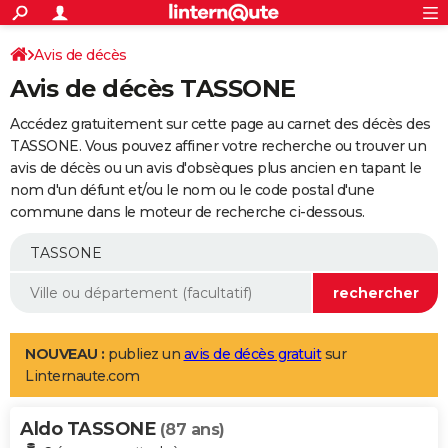
ACTUALITÉS
Connexion
S'inscrire
Avis de décès
Rechercher
Société
Education
Villes
Politique
Faits Divers
Monde
+
SPORT
Avis de décès TASSONE
Football
Cyclisme
Forum
Coupe du monde 2026
Tennis
Rugby
CULTURE
Accédez gratuitement sur cette page au carnet des décès des
TNT
Cinéma
Musique
Programme TV
Streaming
Sorties cinéma
+
TASSONE. Vous pouvez affiner votre recherche ou trouver un
FINANCE
avis de décès ou un avis d'obsèques plus ancien en tapant le
Impôts
Immobilier
Banque
Crédit
Retraite
Epargne
Risques naturels par ville
Assurance
AUTO
nom d'un défunt et/ou le nom ou le code postal d'une
commune dans le moteur de recherche ci-dessous.
Réserver un essai
Berlines
Forum auto
Essais
Citadines
SUV
+
HIGH-TECH
Meilleur smartphone
Ordinateurs
Guide high-tech
Mobiles
Internet
Jeux vidéo
+
BRICOLAGE
Aménagement intérieur
Cuisine
Jardinage
+
Forum
Extérieur
Salle de bains
Rangement
WEEK-END
Escapades
Expositions
Week-end nature
Guides de France
Patrimoine
Musées
+
LIFESTYLE
NOUVEAU :
publiez un
avis de décès gratuit
sur
Linternaute.com
Bien-être
Mode
+
Art de vivre
Loisirs
Modes de vie
SANTE
Aldo TASSONE
Guide de la santé
Médicaments
+
Alimentation
Maladies
Sommeil
(87 ans)
VOYAGE