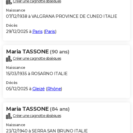
Créer une cagnotte obsèques
City break
Voyage de noces
Climat
Destinations
Voyage nature
Forum
+
PHOTO
Naissance
07/12/1938 à VALGRANA PROVINCE DE CUNEO ITALIE
GUIDES D'ACHAT
Décès
29/12/2025 à
Paris
(
Paris
)
BONS PLANS
CARTE DE VOEUX
Maria TASSONE
(90 ans)
Carte Bonne année
Carte Pâques
Carte de Noël
Carte Saint-Valentin
Carte d'anniversaire
DICTIONNAIRE
Créer une cagnotte obsèques
Biographies
Expressions
Dictionnaire
Citations
Proverbes
PROGRAMME TV
Naissance
15/03/1935 à ROSARNO ITALIE
COPAINS D'AVANT
Décès
05/12/2025 à
Gleizé
(
Rhône
)
Se connecter
Collèges
Universités
Service militaire
S'inscrire
Lycées
Primaires
Entreprises
Avis de recherche
AVIS DE DÉCÈS
FORUM
Maria TASSONE
(84 ans)
Lifestyle
Sport
Television
Cinema
Bricolage
Culture
Auto
Voyage
Créer une cagnotte obsèques
Naissance
23/12/1940 à SERRA SAN BRUNO ITALIE