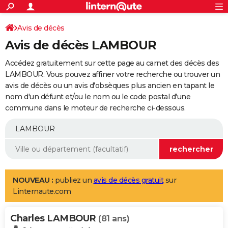
ACTUALITÉS
Connexion
S'inscrire
Avis de décès
Rechercher
Société
Education
Villes
Politique
Faits Divers
Monde
+
SPORT
Avis de décès LAMBOUR
Football
Cyclisme
Forum
Coupe du monde 2026
Tennis
Rugby
CULTURE
Accédez gratuitement sur cette page au carnet des décès des
TNT
Cinéma
Musique
Programme TV
Streaming
Sorties cinéma
+
LAMBOUR. Vous pouvez affiner votre recherche ou trouver un
FINANCE
avis de décès ou un avis d'obsèques plus ancien en tapant le
Impôts
Immobilier
Banque
Crédit
Retraite
Epargne
Risques naturels par ville
Assurance
AUTO
nom d'un défunt et/ou le nom ou le code postal d'une
commune dans le moteur de recherche ci-dessous.
Réserver un essai
Berlines
Forum auto
Essais
Citadines
SUV
+
HIGH-TECH
Meilleur smartphone
Ordinateurs
Guide high-tech
Mobiles
Internet
Jeux vidéo
+
BRICOLAGE
Aménagement intérieur
Cuisine
Jardinage
+
Forum
Extérieur
Salle de bains
Rangement
WEEK-END
Escapades
Expositions
Week-end nature
Guides de France
Patrimoine
Musées
+
LIFESTYLE
NOUVEAU :
publiez un
avis de décès gratuit
sur
Linternaute.com
Bien-être
Mode
+
Art de vivre
Loisirs
Modes de vie
SANTE
Charles LAMBOUR
Guide de la santé
Médicaments
+
Alimentation
Maladies
Sommeil
(81 ans)
VOYAGE