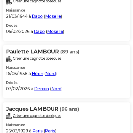
Créer une cagnotte obsèques
City break
Voyage de noces
Climat
Destinations
Voyage nature
Forum
+
PHOTO
Naissance
21/03/1944 à
Dabo
(
Moselle
)
GUIDES D'ACHAT
Décès
05/02/2026 à
Dabo
(
Moselle
)
BONS PLANS
CARTE DE VOEUX
Paulette LAMBOUR
(89 ans)
Carte Bonne année
Carte Pâques
Carte de Noël
Carte Saint-Valentin
Carte d'anniversaire
DICTIONNAIRE
Créer une cagnotte obsèques
Biographies
Expressions
Dictionnaire
Citations
Proverbes
PROGRAMME TV
Naissance
16/06/1936 à
Hérin
(
Nord
)
COPAINS D'AVANT
Décès
03/02/2026 à
Denain
(
Nord
)
Se connecter
Collèges
Universités
Service militaire
S'inscrire
Lycées
Primaires
Entreprises
Avis de recherche
AVIS DE DÉCÈS
FORUM
Jacques LAMBOUR
(96 ans)
Lifestyle
Sport
Television
Cinema
Bricolage
Culture
Auto
Voyage
Créer une cagnotte obsèques
Naissance
25/03/1929 à
Paris
(
Paris
)