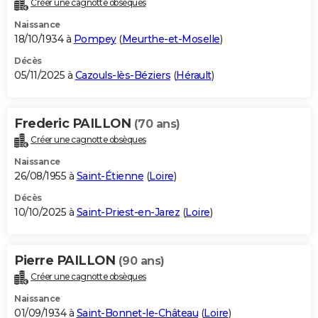
Créer une cagnotte obsèques
City break
Voyage de noces
Climat
Destinations
Voyage nature
Forum
+
PHOTO
Naissance
18/10/1934 à
Pompey
(
Meurthe-et-Moselle
)
GUIDES D'ACHAT
Décès
05/11/2025 à
Cazouls-lès-Béziers
(
Hérault
)
BONS PLANS
CARTE DE VOEUX
Frederic PAILLON
(70 ans)
Carte Bonne année
Carte Pâques
Carte de Noël
Carte Saint-Valentin
Carte d'anniversaire
DICTIONNAIRE
Créer une cagnotte obsèques
Biographies
Expressions
Dictionnaire
Citations
Proverbes
PROGRAMME TV
Naissance
26/08/1955 à
Saint-Étienne
(
Loire
)
COPAINS D'AVANT
Décès
10/10/2025 à
Saint-Priest-en-Jarez
(
Loire
)
Se connecter
Collèges
Universités
Service militaire
S'inscrire
Lycées
Primaires
Entreprises
Avis de recherche
AVIS DE DÉCÈS
FORUM
Pierre PAILLON
(90 ans)
Lifestyle
Sport
Television
Cinema
Bricolage
Culture
Auto
Voyage
Créer une cagnotte obsèques
Naissance
01/09/1934 à
Saint-Bonnet-le-Château
(
Loire
)