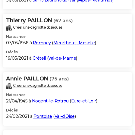
31/03/2021 à
Saint-Laurent-du-Var
(
Alpes-Maritimes
)
Thierry PAILLON
(62 ans)
Créer une cagnotte obsèques
Naissance
03/05/1958 à
Pompey
(
Meurthe-et-Moselle
)
Décès
19/03/2021 à
Créteil
(
Val-de-Marne
)
Annie PAILLON
(75 ans)
Créer une cagnotte obsèques
Naissance
21/04/1945 à
Nogent-le-Rotrou
(
Eure-et-Loir
)
Décès
24/02/2021 à
Pontoise
(
Val-d'Oise
)