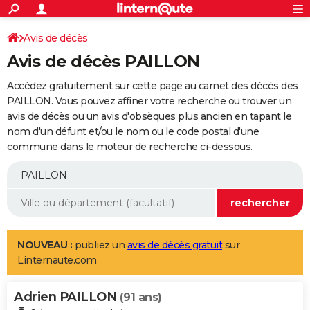
ACTUALITÉS
Connexion
S'inscrire
Avis de décès
Rechercher
Société
Education
Villes
Politique
Faits Divers
Monde
+
SPORT
Avis de décès PAILLON
Football
Cyclisme
Forum
Coupe du monde 2026
Tennis
Rugby
CULTURE
Accédez gratuitement sur cette page au carnet des décès des
TNT
Cinéma
Musique
Programme TV
Streaming
Sorties cinéma
+
PAILLON. Vous pouvez affiner votre recherche ou trouver un
FINANCE
avis de décès ou un avis d'obsèques plus ancien en tapant le
Impôts
Immobilier
Banque
Crédit
Retraite
Epargne
Risques naturels par ville
Assurance
AUTO
nom d'un défunt et/ou le nom ou le code postal d'une
commune dans le moteur de recherche ci-dessous.
Réserver un essai
Berlines
Forum auto
Essais
Citadines
SUV
+
HIGH-TECH
Meilleur smartphone
Ordinateurs
Guide high-tech
Mobiles
Internet
Jeux vidéo
+
BRICOLAGE
Aménagement intérieur
Cuisine
Jardinage
+
Forum
Extérieur
Salle de bains
Rangement
WEEK-END
Escapades
Expositions
Week-end nature
Guides de France
Patrimoine
Musées
+
LIFESTYLE
NOUVEAU :
publiez un
avis de décès gratuit
sur
Linternaute.com
Bien-être
Mode
+
Art de vivre
Loisirs
Modes de vie
SANTE
Adrien PAILLON
Guide de la santé
Médicaments
+
Alimentation
Maladies
Sommeil
(91 ans)
VOYAGE