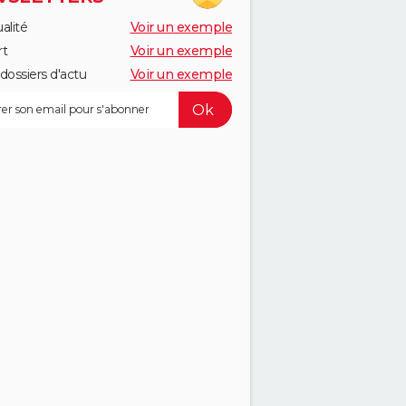
alité
Voir un exemple
rt
Voir un exemple
dossiers d'actu
Voir un exemple