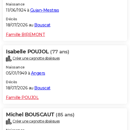
Naissance
City break
Voyage de noces
Climat
Destinations
Voyage nature
Forum
+
PHOTO
11/06/1924 à
Gujan-Mestras
GUIDES D'ACHAT
Décès
18/07/2026 au
Bouscat
BONS PLANS
Famille BIREMONT
CARTE DE VOEUX
Isabelle POUJOL
(77 ans)
Carte Bonne année
Carte Pâques
Carte de Noël
Carte Saint-Valentin
Carte d'anniversaire
DICTIONNAIRE
Créer une cagnotte obsèques
Biographies
Expressions
Dictionnaire
Citations
Proverbes
PROGRAMME TV
Naissance
05/01/1949 à
Angers
COPAINS D'AVANT
Décès
18/07/2026 au
Bouscat
Se connecter
Collèges
Universités
Service militaire
S'inscrire
Lycées
Primaires
Entreprises
Avis de recherche
AVIS DE DÉCÈS
Famille POUJOL
FORUM
Lifestyle
Sport
Television
Cinema
Bricolage
Culture
Auto
Voyage
Michel BOUSCAUT
(85 ans)
Créer une cagnotte obsèques