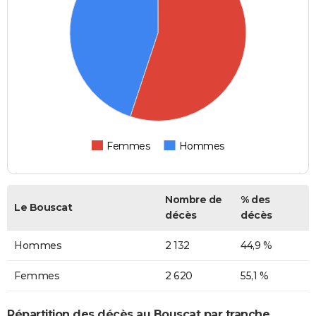
Femmes
Hommes
Nombre de
% des
Le Bouscat
décès
décès
Hommes
2 132
44,9 %
Femmes
2 620
55,1 %
Répartition des décès au Bouscat par tranche