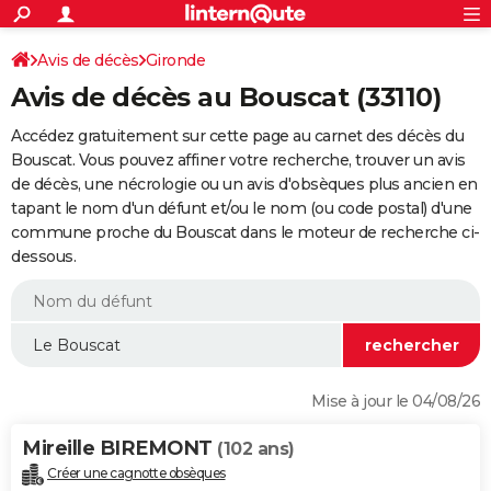
ACTUALITÉS
Connexion
S'inscrire
Avis de décès
Gironde
Rechercher
Société
Education
Villes
Politique
Faits Divers
Monde
+
SPORT
Avis de décès au Bouscat (33110)
Football
Cyclisme
Forum
Coupe du monde 2026
Tennis
Rugby
CULTURE
Accédez gratuitement sur cette page au carnet des décès du
TNT
Cinéma
Musique
Programme TV
Streaming
Sorties cinéma
+
Bouscat. Vous pouvez affiner votre recherche, trouver un avis
FINANCE
de décès, une nécrologie ou un avis d'obsèques plus ancien en
Impôts
Immobilier
Banque
Crédit
Retraite
Epargne
Risques naturels par ville
Assurance
AUTO
tapant le nom d'un défunt et/ou le nom (ou code postal) d'une
commune proche du Bouscat dans le moteur de recherche ci-
Réserver un essai
Berlines
Forum auto
Essais
Citadines
SUV
+
HIGH-TECH
dessous.
Meilleur smartphone
Ordinateurs
Guide high-tech
Mobiles
Internet
Jeux vidéo
+
BRICOLAGE
Aménagement intérieur
Cuisine
Jardinage
+
Forum
Extérieur
Salle de bains
Rangement
WEEK-END
Escapades
Expositions
Week-end nature
Guides de France
Patrimoine
Musées
+
LIFESTYLE
Mise à jour le 04/08/26
Bien-être
Mode
+
Art de vivre
Loisirs
Modes de vie
SANTE
Mireille BIREMONT
(102 ans)
Guide de la santé
Médicaments
+
Alimentation
Maladies
Sommeil
VOYAGE
Créer une cagnotte obsèques