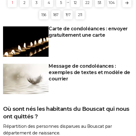
...
1
2
3
4
5
12
22
53
104
156
187
197
211
Carte de condoléances : envoyer
gratuitement une carte
Message de condoléances :
exemples de textes et modèle de
courrier
Où sont nés les habitants du Bouscat qui nous
ont quittés ?
Répartition des personnes disparues au Bouscat par
département de naissance.