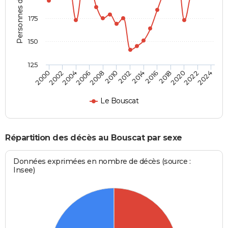
Personnes décédées
175
150
125
2000
2012
2024
2010
2022
2008
2020
2006
2018
2004
2016
2002
2014
Le Bouscat
Répartition des décès au Bouscat par sexe
Données exprimées en nombre de décès (source :
Insee)