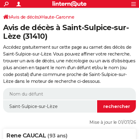
ACTUALITÉS
Connexion
S'inscrire
Avis de décès
Haute-Garonne
Rechercher
Société
Education
Villes
Politique
Faits Divers
Monde
+
SPORT
Avis de décès à Saint-Sulpice-sur-
Football
Cyclisme
Forum
Coupe du monde 2026
Tennis
Rugby
CULTURE
Lèze (31410)
TNT
Cinéma
Musique
Programme TV
Streaming
Sorties cinéma
+
FINANCE
Accédez gratuitement sur cette page au carnet des décès de
Saint-Sulpice-sur-Lèze. Vous pouvez affiner votre recherche,
Impôts
Immobilier
Banque
Crédit
Retraite
Epargne
Risques naturels par ville
Assurance
AUTO
trouver un avis de décès, une nécrologie ou un avis d'obsèques
plus ancien en tapant le nom d'un défunt et/ou le nom (ou
Réserver un essai
Berlines
Forum auto
Essais
Citadines
SUV
+
HIGH-TECH
code postal) d'une commune proche de Saint-Sulpice-sur-
Lèze dans le moteur de recherche ci-dessous.
Meilleur smartphone
Ordinateurs
Guide high-tech
Mobiles
Internet
Jeux vidéo
+
BRICOLAGE
Aménagement intérieur
Cuisine
Jardinage
+
Forum
Extérieur
Salle de bains
Rangement
WEEK-END
Escapades
Expositions
Week-end nature
Guides de France
Patrimoine
Musées
+
LIFESTYLE
Bien-être
Mode
+
Art de vivre
Loisirs
Modes de vie
SANTE
Mise à jour le 01/07/26
Guide de la santé
Médicaments
+
Alimentation
Maladies
Sommeil
VOYAGE
Rene CAUCAL
(93 ans)