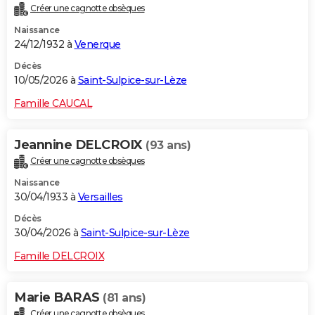
Créer une cagnotte obsèques
City break
Voyage de noces
Climat
Destinations
Voyage nature
Forum
+
PHOTO
Naissance
24/12/1932 à
Venerque
GUIDES D'ACHAT
Décès
BONS PLANS
10/05/2026 à
Saint-Sulpice-sur-Lèze
CARTE DE VOEUX
Famille CAUCAL
Carte Bonne année
Carte Pâques
Carte de Noël
Carte Saint-Valentin
Carte d'anniversaire
DICTIONNAIRE
Jeannine DELCROIX
(93 ans)
Biographies
Expressions
Dictionnaire
Citations
Proverbes
PROGRAMME TV
Créer une cagnotte obsèques
Naissance
COPAINS D'AVANT
30/04/1933 à
Versailles
Se connecter
Collèges
Universités
Service militaire
S'inscrire
Lycées
Primaires
Entreprises
Avis de recherche
AVIS DE DÉCÈS
Décès
30/04/2026 à
Saint-Sulpice-sur-Lèze
FORUM
Famille DELCROIX
Lifestyle
Sport
Television
Cinema
Bricolage
Culture
Auto
Voyage
Marie BARAS
(81 ans)
Créer une cagnotte obsèques