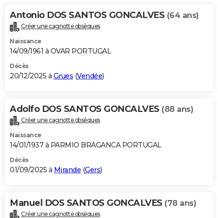
City break
Voyage de noces
Climat
Destinations
Voyage nature
Forum
+
PHOTO
Antonio DOS SANTOS GONCALVES
(64 ans)
Créer une cagnotte obsèques
GUIDES D'ACHAT
Naissance
14/09/1961 à OVAR PORTUGAL
BONS PLANS
Décès
CARTE DE VOEUX
20/12/2025 à
Grues
(
Vendée
)
Carte Bonne année
Carte Pâques
Carte de Noël
Carte Saint-Valentin
Carte d'anniversaire
DICTIONNAIRE
Adolfo DOS SANTOS GONCALVES
Biographies
Expressions
Dictionnaire
Citations
Proverbes
(88 ans)
PROGRAMME TV
Créer une cagnotte obsèques
COPAINS D'AVANT
Naissance
14/01/1937 à PARMIO BRAGANCA PORTUGAL
Se connecter
Collèges
Universités
Service militaire
S'inscrire
Lycées
Primaires
Entreprises
Avis de recherche
AVIS DE DÉCÈS
Décès
01/09/2025 à
Mirande
(
Gers
)
FORUM
Lifestyle
Sport
Television
Cinema
Bricolage
Culture
Auto
Voyage
Manuel DOS SANTOS GONCALVES
(78 ans)
Créer une cagnotte obsèques