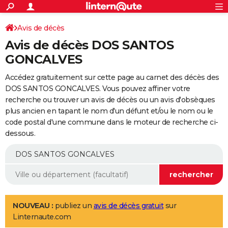
ACTUALITÉS
Connexion
S'inscrire
Avis de décès
Rechercher
Société
Education
Villes
Politique
Faits Divers
Monde
+
SPORT
Avis de décès DOS SANTOS
Football
Cyclisme
Forum
Coupe du monde 2026
Tennis
Rugby
CULTURE
GONCALVES
TNT
Cinéma
Musique
Programme TV
Streaming
Sorties cinéma
+
FINANCE
Accédez gratuitement sur cette page au carnet des décès des
DOS SANTOS GONCALVES. Vous pouvez affiner votre
Impôts
Immobilier
Banque
Crédit
Retraite
Epargne
Risques naturels par ville
Assurance
AUTO
recherche ou trouver un avis de décès ou un avis d'obsèques
plus ancien en tapant le nom d'un défunt et/ou le nom ou le
Réserver un essai
Berlines
Forum auto
Essais
Citadines
SUV
+
HIGH-TECH
code postal d'une commune dans le moteur de recherche ci-
dessous.
Meilleur smartphone
Ordinateurs
Guide high-tech
Mobiles
Internet
Jeux vidéo
+
BRICOLAGE
Aménagement intérieur
Cuisine
Jardinage
+
Forum
Extérieur
Salle de bains
Rangement
WEEK-END
Escapades
Expositions
Week-end nature
Guides de France
Patrimoine
Musées
+
LIFESTYLE
Bien-être
Mode
+
Art de vivre
Loisirs
Modes de vie
SANTE
NOUVEAU :
publiez un
avis de décès gratuit
sur
Linternaute.com
Guide de la santé
Médicaments
+
Alimentation
Maladies
Sommeil
VOYAGE