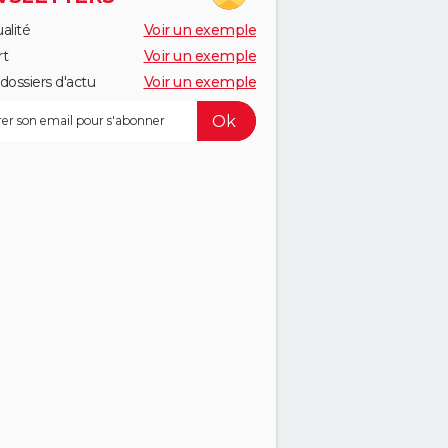
alité
Voir un exemple
rt
Voir un exemple
dossiers d'actu
Voir un exemple