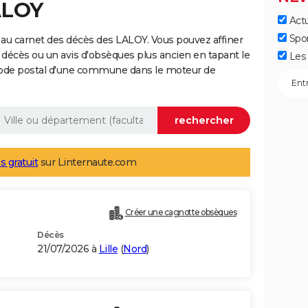
ALOY
Actu
Spo
au carnet des décès des LALOY. Vous pouvez affiner
 décès ou un avis d'obsèques plus ancien en tapant le
Les 
code postal d'une commune dans le moteur de
s gratuit
sur Linternaute.com
Créer une cagnotte obsèques
Décès
21/07/2026 à
Lille
(
Nord
)