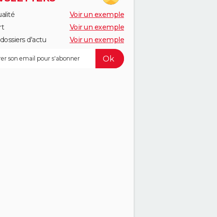
alité
Voir un exemple
rt
Voir un exemple
dossiers d'actu
Voir un exemple