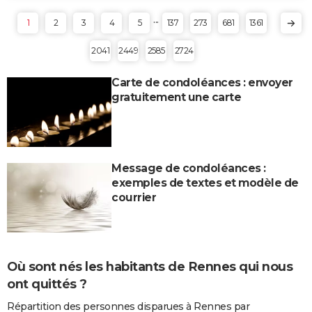
...
1
2
3
4
5
137
273
681
1361
2041
2449
2585
2724
Carte de condoléances : envoyer
gratuitement une carte
Message de condoléances :
exemples de textes et modèle de
courrier
Où sont nés les habitants de Rennes qui nous
ont quittés ?
Répartition des personnes disparues à Rennes par