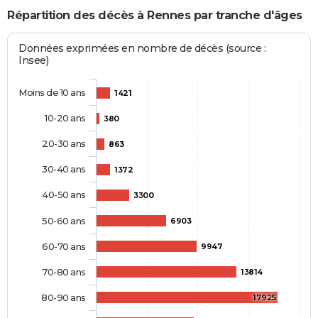
Répartition des décès à Rennes par tranche d'âges
Données exprimées en nombre de décès (source :
Insee)
Moins de 10 ans
1421
10-20 ans
380
20-30 ans
863
30-40 ans
1372
40-50 ans
3300
50-60 ans
6903
60-70 ans
9947
70-80 ans
13814
80-90 ans
17925