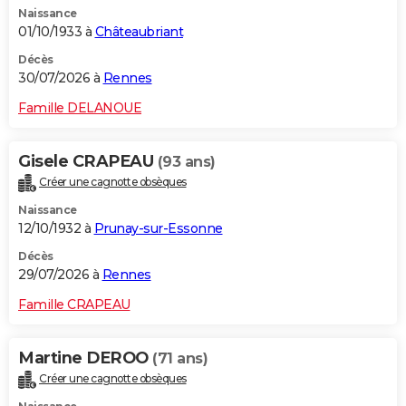
Naissance
City break
Voyage de noces
Climat
Destinations
Voyage nature
Forum
+
PHOTO
01/10/1933 à
Châteaubriant
GUIDES D'ACHAT
Décès
30/07/2026 à
Rennes
BONS PLANS
Famille DELANOUE
CARTE DE VOEUX
Gisele CRAPEAU
(93 ans)
Carte Bonne année
Carte Pâques
Carte de Noël
Carte Saint-Valentin
Carte d'anniversaire
DICTIONNAIRE
Créer une cagnotte obsèques
Biographies
Expressions
Dictionnaire
Citations
Proverbes
PROGRAMME TV
Naissance
12/10/1932 à
Prunay-sur-Essonne
COPAINS D'AVANT
Décès
29/07/2026 à
Rennes
Se connecter
Collèges
Universités
Service militaire
S'inscrire
Lycées
Primaires
Entreprises
Avis de recherche
AVIS DE DÉCÈS
Famille CRAPEAU
FORUM
Lifestyle
Sport
Television
Cinema
Bricolage
Culture
Auto
Voyage
Martine DEROO
(71 ans)
Créer une cagnotte obsèques