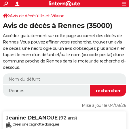
ACTUALITÉS
Connexion
S'inscrire
Avis de décès
Ille-et-Vilaine
Rechercher
Société
Education
Villes
Politique
Faits Divers
Monde
+
SPORT
Avis de décès à Rennes (35000)
Football
Cyclisme
Forum
Coupe du monde 2026
Tennis
Rugby
CULTURE
Accédez gratuitement sur cette page au carnet des décès de
TNT
Cinéma
Musique
Programme TV
Streaming
Sorties cinéma
+
Rennes. Vous pouvez affiner votre recherche, trouver un avis
FINANCE
de décès, une nécrologie ou un avis d'obsèques plus ancien en
Impôts
Immobilier
Banque
Crédit
Retraite
Epargne
Risques naturels par ville
Assurance
AUTO
tapant le nom d'un défunt et/ou le nom (ou code postal) d'une
commune proche de Rennes dans le moteur de recherche ci-
Réserver un essai
Berlines
Forum auto
Essais
Citadines
SUV
+
HIGH-TECH
dessous.
Meilleur smartphone
Ordinateurs
Guide high-tech
Mobiles
Internet
Jeux vidéo
+
BRICOLAGE
Aménagement intérieur
Cuisine
Jardinage
+
Forum
Extérieur
Salle de bains
Rangement
WEEK-END
Escapades
Expositions
Week-end nature
Guides de France
Patrimoine
Musées
+
LIFESTYLE
Mise à jour le 04/08/26
Bien-être
Mode
+
Art de vivre
Loisirs
Modes de vie
SANTE
Jeanine DELANOUE
(92 ans)
Guide de la santé
Médicaments
+
Alimentation
Maladies
Sommeil
VOYAGE
Créer une cagnotte obsèques