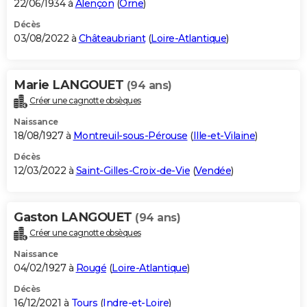
22/06/1934 à
Alençon
(
Orne
)
Décès
03/08/2022 à
Châteaubriant
(
Loire-Atlantique
)
Marie LANGOUET
(94 ans)
Créer une cagnotte obsèques
Naissance
18/08/1927 à
Montreuil-sous-Pérouse
(
Ille-et-Vilaine
)
Décès
12/03/2022 à
Saint-Gilles-Croix-de-Vie
(
Vendée
)
Gaston LANGOUET
(94 ans)
Créer une cagnotte obsèques
Naissance
04/02/1927 à
Rougé
(
Loire-Atlantique
)
Décès
16/12/2021 à
Tours
(
Indre-et-Loire
)