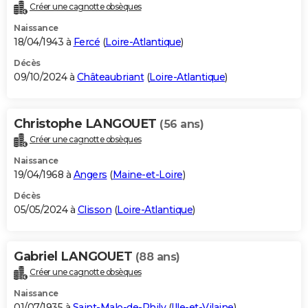
Créer une cagnotte obsèques
Naissance
18/04/1943 à
Fercé
(
Loire-Atlantique
)
Décès
09/10/2024 à
Châteaubriant
(
Loire-Atlantique
)
Christophe LANGOUET
(56 ans)
Créer une cagnotte obsèques
Naissance
19/04/1968 à
Angers
(
Maine-et-Loire
)
Décès
05/05/2024 à
Clisson
(
Loire-Atlantique
)
Gabriel LANGOUET
(88 ans)
Créer une cagnotte obsèques
Naissance
01/07/1935 à
Saint-Malo-de-Phily
(
Ille-et-Vilaine
)