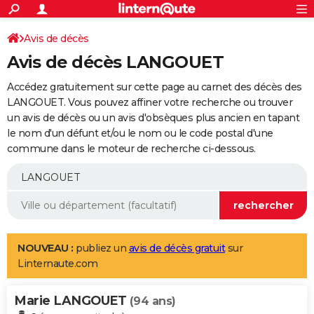
ACTUALITÉS
Connexion
S'inscrire
Avis de décès
Rechercher
Société
Education
Villes
Politique
Faits Divers
Monde
+
SPORT
Avis de décès LANGOUET
Football
Cyclisme
Forum
Coupe du monde 2026
Tennis
Rugby
CULTURE
Accédez gratuitement sur cette page au carnet des décès des
TNT
Cinéma
Musique
Programme TV
Streaming
Sorties cinéma
+
LANGOUET. Vous pouvez affiner votre recherche ou trouver
FINANCE
un avis de décès ou un avis d'obsèques plus ancien en tapant
Impôts
Immobilier
Banque
Crédit
Retraite
Epargne
Risques naturels par ville
Assurance
AUTO
le nom d'un défunt et/ou le nom ou le code postal d'une
commune dans le moteur de recherche ci-dessous.
Réserver un essai
Berlines
Forum auto
Essais
Citadines
SUV
+
HIGH-TECH
Meilleur smartphone
Ordinateurs
Guide high-tech
Mobiles
Internet
Jeux vidéo
+
BRICOLAGE
Aménagement intérieur
Cuisine
Jardinage
+
Forum
Extérieur
Salle de bains
Rangement
WEEK-END
Escapades
Expositions
Week-end nature
Guides de France
Patrimoine
Musées
+
LIFESTYLE
NOUVEAU :
publiez un
avis de décès gratuit
sur
Linternaute.com
Bien-être
Mode
+
Art de vivre
Loisirs
Modes de vie
SANTE
Marie LANGOUET
Guide de la santé
Médicaments
+
Alimentation
Maladies
Sommeil
(94 ans)
VOYAGE