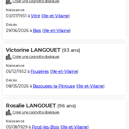
Créer une cagnotte obsèques
City break
Voyage de noces
Climat
Destinations
Voyage nature
Forum
+
PHOTO
Naissance
03/07/1931 à
Vitré
(
Ille-et-Vilaine
)
GUIDES D'ACHAT
Décès
29/06/2026 à
Bais
(
Ille-et-Vilaine
)
BONS PLANS
CARTE DE VOEUX
Victorine LANGOUET
(93 ans)
Carte Bonne année
Carte Pâques
Carte de Noël
Carte Saint-Valentin
Carte d'anniversaire
DICTIONNAIRE
Créer une cagnotte obsèques
Biographies
Expressions
Dictionnaire
Citations
Proverbes
PROGRAMME TV
Naissance
05/12/1932 à
Fougères
(
Ille-et-Vilaine
)
COPAINS D'AVANT
Décès
08/05/2026 à
Bazouges-la-Pérouse
(
Ille-et-Vilaine
)
Se connecter
Collèges
Universités
Service militaire
S'inscrire
Lycées
Primaires
Entreprises
Avis de recherche
AVIS DE DÉCÈS
FORUM
Rosalie LANGOUET
(96 ans)
Lifestyle
Sport
Television
Cinema
Bricolage
Culture
Auto
Voyage
Créer une cagnotte obsèques
Naissance
05/08/1929 à
Pocé-les-Bois
(
Ille-et-Vilaine
)