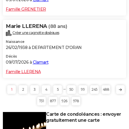
Famille GRENETIER
Marie LLERENA
(88 ans)
Créer une cagnotte obsèques
Naissance
26/02/1938 à DEPARTEMENT D'ORAN
Décès
09/07/2026 à
Clamart
Famille LLERENA
...
1
2
3
4
5
50
99
245
488
731
877
926
978
Carte de condoléances : envoyer
gratuitement une carte