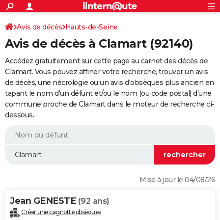
ACTUALITÉS
Connexion
S'inscrire
Avis de décès
Hauts-de-Seine
Rechercher
Société
Education
Villes
Politique
Faits Divers
Monde
+
SPORT
Avis de décès à Clamart (92140)
Football
Cyclisme
Forum
Coupe du monde 2026
Tennis
Rugby
CULTURE
Accédez gratuitement sur cette page au carnet des décès de
TNT
Cinéma
Musique
Programme TV
Streaming
Sorties cinéma
+
Clamart. Vous pouvez affiner votre recherche, trouver un avis
FINANCE
de décès, une nécrologie ou un avis d'obsèques plus ancien en
Impôts
Immobilier
Banque
Crédit
Retraite
Epargne
Risques naturels par ville
Assurance
AUTO
tapant le nom d'un défunt et/ou le nom (ou code postal) d'une
commune proche de Clamart dans le moteur de recherche ci-
Réserver un essai
Berlines
Forum auto
Essais
Citadines
SUV
+
HIGH-TECH
dessous.
Meilleur smartphone
Ordinateurs
Guide high-tech
Mobiles
Internet
Jeux vidéo
+
BRICOLAGE
Aménagement intérieur
Cuisine
Jardinage
+
Forum
Extérieur
Salle de bains
Rangement
WEEK-END
Escapades
Expositions
Week-end nature
Guides de France
Patrimoine
Musées
+
LIFESTYLE
Mise à jour le 04/08/26
Bien-être
Mode
+
Art de vivre
Loisirs
Modes de vie
SANTE
Jean GENESTE
(92 ans)
Guide de la santé
Médicaments
+
Alimentation
Maladies
Sommeil
VOYAGE
Créer une cagnotte obsèques