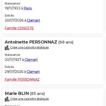
Naissance
City break
Voyage de noces
Climat
Destinations
Voyage nature
Forum
+
PHOTO
19/11/1933 à
Paris
GUIDES D'ACHAT
Décès
30/07/2026 à
Clamart
BONS PLANS
Famille GENESTE
CARTE DE VOEUX
Antoinette PERSONNAZ
(98 ans)
Carte Bonne année
Carte Pâques
Carte de Noël
Carte Saint-Valentin
Carte d'anniversaire
DICTIONNAIRE
Créer une cagnotte obsèques
Biographies
Expressions
Dictionnaire
Citations
Proverbes
PROGRAMME TV
Naissance
20/11/1927 à
Clamart
COPAINS D'AVANT
Décès
29/07/2026 à
Clamart
Se connecter
Collèges
Universités
Service militaire
S'inscrire
Lycées
Primaires
Entreprises
Avis de recherche
AVIS DE DÉCÈS
Famille PERSONNAZ
FORUM
Lifestyle
Sport
Television
Cinema
Bricolage
Culture
Auto
Voyage
Marie BLIN
(85 ans)
Créer une cagnotte obsèques