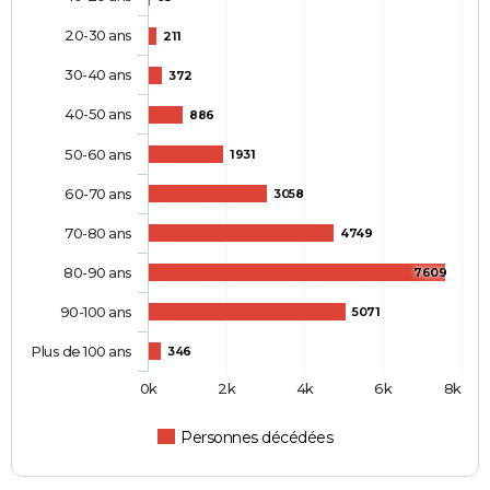
20-30 ans
211
30-40 ans
372
40-50 ans
886
50-60 ans
1931
60-70 ans
3058
70-80 ans
4749
80-90 ans
7609
90-100 ans
5071
Plus de 100 ans
346
0k
2k
4k
6k
8k
Personnes décédées