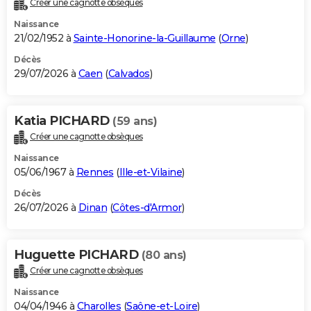
Créer une cagnotte obsèques
City break
Voyage de noces
Climat
Destinations
Voyage nature
Forum
+
PHOTO
Naissance
21/02/1952 à
Sainte-Honorine-la-Guillaume
(
Orne
)
GUIDES D'ACHAT
Décès
29/07/2026 à
Caen
(
Calvados
)
BONS PLANS
CARTE DE VOEUX
Katia PICHARD
(59 ans)
Carte Bonne année
Carte Pâques
Carte de Noël
Carte Saint-Valentin
Carte d'anniversaire
DICTIONNAIRE
Créer une cagnotte obsèques
Biographies
Expressions
Dictionnaire
Citations
Proverbes
PROGRAMME TV
Naissance
05/06/1967 à
Rennes
(
Ille-et-Vilaine
)
COPAINS D'AVANT
Décès
26/07/2026 à
Dinan
(
Côtes-d'Armor
)
Se connecter
Collèges
Universités
Service militaire
S'inscrire
Lycées
Primaires
Entreprises
Avis de recherche
AVIS DE DÉCÈS
FORUM
Huguette PICHARD
(80 ans)
Lifestyle
Sport
Television
Cinema
Bricolage
Culture
Auto
Voyage
Créer une cagnotte obsèques
Naissance
04/04/1946 à
Charolles
(
Saône-et-Loire
)