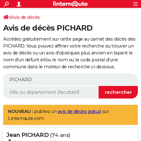
ACTUALITÉS
Connexion
S'inscrire
Avis de décès
Rechercher
Société
Education
Villes
Politique
Faits Divers
Monde
+
SPORT
Avis de décès PICHARD
Football
Cyclisme
Forum
Coupe du monde 2026
Tennis
Rugby
CULTURE
Accédez gratuitement sur cette page au carnet des décès des
TNT
Cinéma
Musique
Programme TV
Streaming
Sorties cinéma
+
PICHARD. Vous pouvez affiner votre recherche ou trouver un
FINANCE
avis de décès ou un avis d'obsèques plus ancien en tapant le
Impôts
Immobilier
Banque
Crédit
Retraite
Epargne
Risques naturels par ville
Assurance
AUTO
nom d'un défunt et/ou le nom ou le code postal d'une
commune dans le moteur de recherche ci-dessous.
Réserver un essai
Berlines
Forum auto
Essais
Citadines
SUV
+
HIGH-TECH
Meilleur smartphone
Ordinateurs
Guide high-tech
Mobiles
Internet
Jeux vidéo
+
BRICOLAGE
Aménagement intérieur
Cuisine
Jardinage
+
Forum
Extérieur
Salle de bains
Rangement
WEEK-END
Escapades
Expositions
Week-end nature
Guides de France
Patrimoine
Musées
+
LIFESTYLE
NOUVEAU :
publiez un
avis de décès gratuit
sur
Linternaute.com
Bien-être
Mode
+
Art de vivre
Loisirs
Modes de vie
SANTE
Jean PICHARD
Guide de la santé
Médicaments
+
Alimentation
Maladies
Sommeil
(74 ans)
VOYAGE