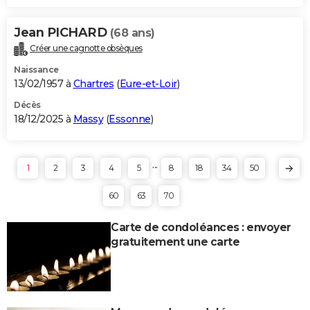
Jean PICHARD
(68 ans)
Créer une cagnotte obsèques
Naissance
13/02/1957 à
Chartres
(
Eure-et-Loir
)
Décès
18/12/2025 à
Massy
(
Essonne
)
...
1
2
3
4
5
8
18
34
50
60
63
70
Carte de condoléances : envoyer
gratuitement une carte