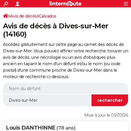
ACTUALITÉS
Connexion
S'inscrire
Avis de décès
Calvados
Rechercher
Société
Education
Villes
Politique
Faits Divers
Monde
+
SPORT
Avis de décès à Dives-sur-Mer
Football
Cyclisme
Forum
Coupe du monde 2026
Tennis
Rugby
CULTURE
(14160)
TNT
Cinéma
Musique
Programme TV
Streaming
Sorties cinéma
+
FINANCE
Accédez gratuitement sur cette page au carnet des décès de
Dives-sur-Mer. Vous pouvez affiner votre recherche, trouver un
Impôts
Immobilier
Banque
Crédit
Retraite
Epargne
Risques naturels par ville
Assurance
AUTO
avis de décès, une nécrologie ou un avis d'obsèques plus
ancien en tapant le nom d'un défunt et/ou le nom (ou code
Réserver un essai
Berlines
Forum auto
Essais
Citadines
SUV
+
HIGH-TECH
postal) d'une commune proche de Dives-sur-Mer dans le
moteur de recherche ci-dessous.
Meilleur smartphone
Ordinateurs
Guide high-tech
Mobiles
Internet
Jeux vidéo
+
BRICOLAGE
Aménagement intérieur
Cuisine
Jardinage
+
Forum
Extérieur
Salle de bains
Rangement
WEEK-END
Escapades
Expositions
Week-end nature
Guides de France
Patrimoine
Musées
+
LIFESTYLE
Bien-être
Mode
+
Art de vivre
Loisirs
Modes de vie
SANTE
Mise à jour le 01/07/26
Guide de la santé
Médicaments
+
Alimentation
Maladies
Sommeil
VOYAGE
Louis DANTHINNE
(78 ans)