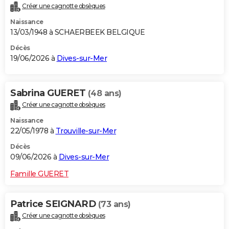
Créer une cagnotte obsèques
City break
Voyage de noces
Climat
Destinations
Voyage nature
Forum
+
PHOTO
Naissance
13/03/1948 à SCHAERBEEK BELGIQUE
GUIDES D'ACHAT
Décès
BONS PLANS
19/06/2026 à
Dives-sur-Mer
CARTE DE VOEUX
Sabrina GUERET
(48 ans)
Carte Bonne année
Carte Pâques
Carte de Noël
Carte Saint-Valentin
Carte d'anniversaire
DICTIONNAIRE
Créer une cagnotte obsèques
Biographies
Expressions
Dictionnaire
Citations
Proverbes
PROGRAMME TV
Naissance
22/05/1978 à
Trouville-sur-Mer
COPAINS D'AVANT
Décès
Se connecter
Collèges
Universités
Service militaire
S'inscrire
Lycées
Primaires
Entreprises
Avis de recherche
09/06/2026 à
Dives-sur-Mer
AVIS DE DÉCÈS
Famille GUERET
FORUM
Lifestyle
Sport
Television
Cinema
Bricolage
Culture
Auto
Voyage
Patrice SEIGNARD
(73 ans)
Créer une cagnotte obsèques