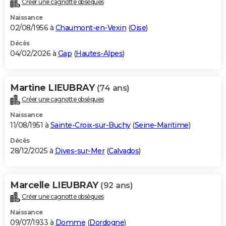
Créer une cagnotte obsèques
City break
Voyage de noces
Climat
Destinations
Voyage nature
Forum
+
PHOTO
Naissance
02/08/1956 à
Chaumont-en-Vexin
(
Oise
)
GUIDES D'ACHAT
Décès
04/02/2026 à
Gap
(
Hautes-Alpes
)
BONS PLANS
CARTE DE VOEUX
Martine LIEUBRAY
(74 ans)
Carte Bonne année
Carte Pâques
Carte de Noël
Carte Saint-Valentin
Carte d'anniversaire
DICTIONNAIRE
Créer une cagnotte obsèques
Biographies
Expressions
Dictionnaire
Citations
Proverbes
PROGRAMME TV
Naissance
11/08/1951 à
Sainte-Croix-sur-Buchy
(
Seine-Maritime
)
COPAINS D'AVANT
Décès
28/12/2025 à
Dives-sur-Mer
(
Calvados
)
Se connecter
Collèges
Universités
Service militaire
S'inscrire
Lycées
Primaires
Entreprises
Avis de recherche
AVIS DE DÉCÈS
FORUM
Marcelle LIEUBRAY
(92 ans)
Lifestyle
Sport
Television
Cinema
Bricolage
Culture
Auto
Voyage
Créer une cagnotte obsèques
Naissance
09/07/1933 à
Domme
(
Dordogne
)