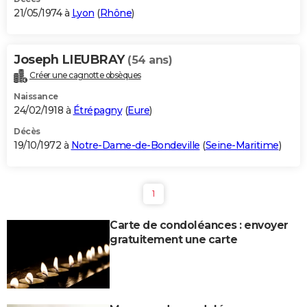
21/05/1974 à
Lyon
(
Rhône
)
Joseph LIEUBRAY
(54 ans)
Créer une cagnotte obsèques
Naissance
24/02/1918 à
Étrépagny
(
Eure
)
Décès
19/10/1972 à
Notre-Dame-de-Bondeville
(
Seine-Maritime
)
1
Carte de condoléances : envoyer
gratuitement une carte