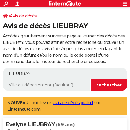
ACTUALITÉS
Connexion
S'inscrire
Avis de décès
Rechercher
Société
Education
Villes
Politique
Faits Divers
Monde
+
SPORT
Avis de décès LIEUBRAY
Football
Cyclisme
Forum
Coupe du monde 2026
Tennis
Rugby
CULTURE
Accédez gratuitement sur cette page au carnet des décès des
TNT
Cinéma
Musique
Programme TV
Streaming
Sorties cinéma
+
LIEUBRAY. Vous pouvez affiner votre recherche ou trouver un
FINANCE
avis de décès ou un avis d'obsèques plus ancien en tapant le
Impôts
Immobilier
Banque
Crédit
Retraite
Epargne
Risques naturels par ville
Assurance
AUTO
nom d'un défunt et/ou le nom ou le code postal d'une
commune dans le moteur de recherche ci-dessous.
Réserver un essai
Berlines
Forum auto
Essais
Citadines
SUV
+
HIGH-TECH
Meilleur smartphone
Ordinateurs
Guide high-tech
Mobiles
Internet
Jeux vidéo
+
BRICOLAGE
Aménagement intérieur
Cuisine
Jardinage
+
Forum
Extérieur
Salle de bains
Rangement
WEEK-END
Escapades
Expositions
Week-end nature
Guides de France
Patrimoine
Musées
+
LIFESTYLE
NOUVEAU :
publiez un
avis de décès gratuit
sur
Linternaute.com
Bien-être
Mode
+
Art de vivre
Loisirs
Modes de vie
SANTE
Evelyne LIEUBRAY
Guide de la santé
Médicaments
+
Alimentation
Maladies
Sommeil
(69 ans)
VOYAGE