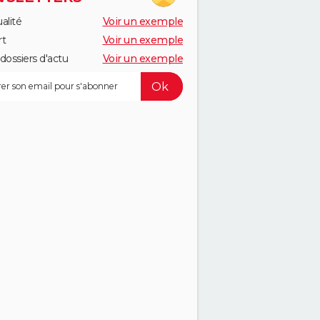
alité
Voir un exemple
rt
Voir un exemple
dossiers d'actu
Voir un exemple