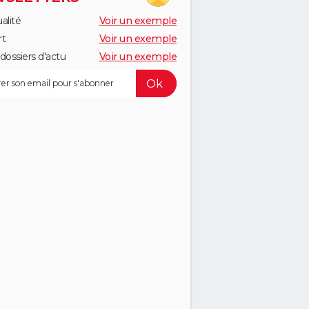
alité
Voir un exemple
rt
Voir un exemple
dossiers d'actu
Voir un exemple