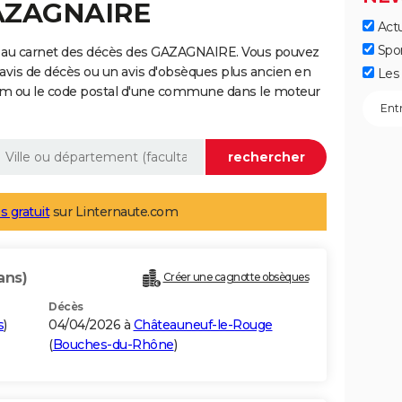
GAZAGNAIRE
Actu
Spo
e au carnet des décès des GAZAGNAIRE. Vous pouvez
 avis de décès ou un avis d'obsèques plus ancien en
Les 
nom ou le code postal d'une commune dans le moteur
s gratuit
sur Linternaute.com
ans)
Créer une cagnotte obsèques
Décès
s
)
04/04/2026 à
Châteauneuf-le-Rouge
(
Bouches-du-Rhône
)