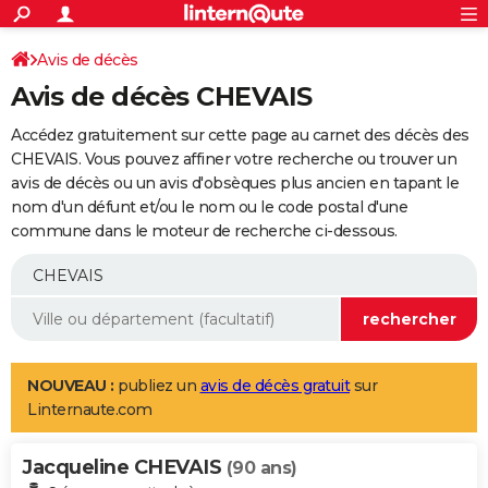
ACTUALITÉS
Connexion
S'inscrire
Avis de décès
Rechercher
Société
Education
Villes
Politique
Faits Divers
Monde
+
SPORT
Avis de décès CHEVAIS
Football
Cyclisme
Forum
Coupe du monde 2026
Tennis
Rugby
CULTURE
Accédez gratuitement sur cette page au carnet des décès des
TNT
Cinéma
Musique
Programme TV
Streaming
Sorties cinéma
+
CHEVAIS. Vous pouvez affiner votre recherche ou trouver un
FINANCE
avis de décès ou un avis d'obsèques plus ancien en tapant le
Impôts
Immobilier
Banque
Crédit
Retraite
Epargne
Risques naturels par ville
Assurance
AUTO
nom d'un défunt et/ou le nom ou le code postal d'une
commune dans le moteur de recherche ci-dessous.
Réserver un essai
Berlines
Forum auto
Essais
Citadines
SUV
+
HIGH-TECH
Meilleur smartphone
Ordinateurs
Guide high-tech
Mobiles
Internet
Jeux vidéo
+
BRICOLAGE
Aménagement intérieur
Cuisine
Jardinage
+
Forum
Extérieur
Salle de bains
Rangement
WEEK-END
Escapades
Expositions
Week-end nature
Guides de France
Patrimoine
Musées
+
LIFESTYLE
NOUVEAU :
publiez un
avis de décès gratuit
sur
Linternaute.com
Bien-être
Mode
+
Art de vivre
Loisirs
Modes de vie
SANTE
Jacqueline CHEVAIS
Guide de la santé
Médicaments
+
Alimentation
Maladies
Sommeil
(90 ans)
VOYAGE