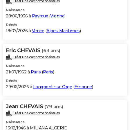
Créer une cagnotte obsèques
City break
Voyage de noces
Climat
Destinations
Voyage nature
Forum
+
PHOTO
Naissance
28/06/1936 à
Payroux
(
Vienne
)
GUIDES D'ACHAT
Décès
18/07/2026 à
Vence
(
Alpes-Maritimes
)
BONS PLANS
CARTE DE VOEUX
Eric CHEVAIS
(63 ans)
Carte Bonne année
Carte Pâques
Carte de Noël
Carte Saint-Valentin
Carte d'anniversaire
DICTIONNAIRE
Créer une cagnotte obsèques
Biographies
Expressions
Dictionnaire
Citations
Proverbes
PROGRAMME TV
Naissance
21/07/1962 à
Paris
(
Paris
)
COPAINS D'AVANT
Décès
29/06/2026 à
Longpont-sur-Orge
(
Essonne
)
Se connecter
Collèges
Universités
Service militaire
S'inscrire
Lycées
Primaires
Entreprises
Avis de recherche
AVIS DE DÉCÈS
FORUM
Jean CHEVAIS
(79 ans)
Lifestyle
Sport
Television
Cinema
Bricolage
Culture
Auto
Voyage
Créer une cagnotte obsèques
Naissance
13/12/1946 à MILIANA ALGERIE