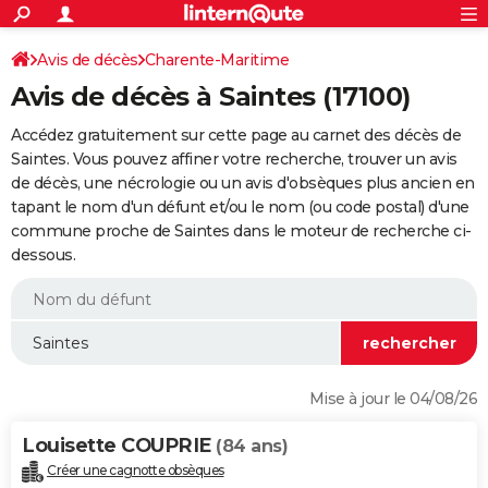
ACTUALITÉS
Connexion
S'inscrire
Avis de décès
Charente-Maritime
Rechercher
Société
Education
Villes
Politique
Faits Divers
Monde
+
SPORT
Avis de décès à Saintes (17100)
Football
Cyclisme
Forum
Coupe du monde 2026
Tennis
Rugby
CULTURE
Accédez gratuitement sur cette page au carnet des décès de
TNT
Cinéma
Musique
Programme TV
Streaming
Sorties cinéma
+
Saintes. Vous pouvez affiner votre recherche, trouver un avis
FINANCE
de décès, une nécrologie ou un avis d'obsèques plus ancien en
Impôts
Immobilier
Banque
Crédit
Retraite
Epargne
Risques naturels par ville
Assurance
AUTO
tapant le nom d'un défunt et/ou le nom (ou code postal) d'une
commune proche de Saintes dans le moteur de recherche ci-
Réserver un essai
Berlines
Forum auto
Essais
Citadines
SUV
+
HIGH-TECH
dessous.
Meilleur smartphone
Ordinateurs
Guide high-tech
Mobiles
Internet
Jeux vidéo
+
BRICOLAGE
Aménagement intérieur
Cuisine
Jardinage
+
Forum
Extérieur
Salle de bains
Rangement
WEEK-END
Escapades
Expositions
Week-end nature
Guides de France
Patrimoine
Musées
+
LIFESTYLE
Mise à jour le 04/08/26
Bien-être
Mode
+
Art de vivre
Loisirs
Modes de vie
SANTE
Louisette COUPRIE
(84 ans)
Guide de la santé
Médicaments
+
Alimentation
Maladies
Sommeil
VOYAGE
Créer une cagnotte obsèques