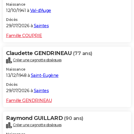
Naissance
City break
Voyage de noces
Climat
Destinations
Voyage nature
Forum
+
PHOTO
12/10/1941 à
Val-d'Auge
GUIDES D'ACHAT
Décès
29/07/2026 à
Saintes
BONS PLANS
Famille COUPRIE
CARTE DE VOEUX
Claudette GENDRINEAU
(77 ans)
Carte Bonne année
Carte Pâques
Carte de Noël
Carte Saint-Valentin
Carte d'anniversaire
DICTIONNAIRE
Créer une cagnotte obsèques
Biographies
Expressions
Dictionnaire
Citations
Proverbes
PROGRAMME TV
Naissance
13/12/1948 à
Saint-Eugène
COPAINS D'AVANT
Décès
29/07/2026 à
Saintes
Se connecter
Collèges
Universités
Service militaire
S'inscrire
Lycées
Primaires
Entreprises
Avis de recherche
AVIS DE DÉCÈS
Famille GENDRINEAU
FORUM
Lifestyle
Sport
Television
Cinema
Bricolage
Culture
Auto
Voyage
Raymond GUILLARD
(90 ans)
Créer une cagnotte obsèques