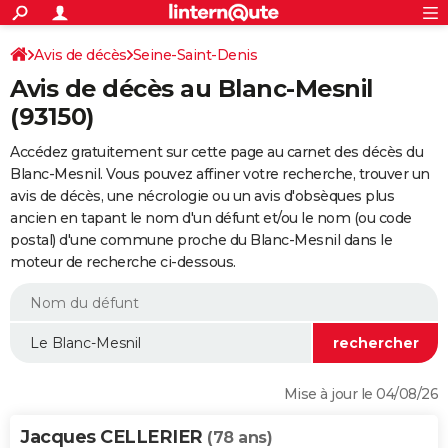
ACTUALITÉS
Connexion
S'inscrire
Avis de décès
Seine-Saint-Denis
Rechercher
Société
Education
Villes
Politique
Faits Divers
Monde
+
SPORT
Avis de décès au Blanc-Mesnil
Football
Cyclisme
Forum
Coupe du monde 2026
Tennis
Rugby
CULTURE
(93150)
TNT
Cinéma
Musique
Programme TV
Streaming
Sorties cinéma
+
FINANCE
Accédez gratuitement sur cette page au carnet des décès du
Blanc-Mesnil. Vous pouvez affiner votre recherche, trouver un
Impôts
Immobilier
Banque
Crédit
Retraite
Epargne
Risques naturels par ville
Assurance
AUTO
avis de décès, une nécrologie ou un avis d'obsèques plus
ancien en tapant le nom d'un défunt et/ou le nom (ou code
Réserver un essai
Berlines
Forum auto
Essais
Citadines
SUV
+
HIGH-TECH
postal) d'une commune proche du Blanc-Mesnil dans le
moteur de recherche ci-dessous.
Meilleur smartphone
Ordinateurs
Guide high-tech
Mobiles
Internet
Jeux vidéo
+
BRICOLAGE
Aménagement intérieur
Cuisine
Jardinage
+
Forum
Extérieur
Salle de bains
Rangement
WEEK-END
Escapades
Expositions
Week-end nature
Guides de France
Patrimoine
Musées
+
LIFESTYLE
Bien-être
Mode
+
Art de vivre
Loisirs
Modes de vie
SANTE
Mise à jour le 04/08/26
Guide de la santé
Médicaments
+
Alimentation
Maladies
Sommeil
VOYAGE
Jacques CELLERIER
(78 ans)