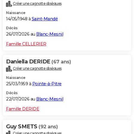
Créer une cagnotte obsèques
City break
Voyage de noces
Climat
Destinations
Voyage nature
Forum
+
PHOTO
Naissance
14/05/1948 à
Saint-Mandé
GUIDES D'ACHAT
Décès
BONS PLANS
26/07/2026 au
Blanc-Mesnil
CARTE DE VOEUX
Famille CELLERIER
Carte Bonne année
Carte Pâques
Carte de Noël
Carte Saint-Valentin
Carte d'anniversaire
DICTIONNAIRE
Daniella DERIDE
(67 ans)
Biographies
Expressions
Dictionnaire
Citations
Proverbes
PROGRAMME TV
Créer une cagnotte obsèques
Naissance
COPAINS D'AVANT
25/03/1959 à
Pointe-à-Pitre
Se connecter
Collèges
Universités
Service militaire
S'inscrire
Lycées
Primaires
Entreprises
Avis de recherche
AVIS DE DÉCÈS
Décès
22/07/2026 au
Blanc-Mesnil
FORUM
Famille DERIDE
Lifestyle
Sport
Television
Cinema
Bricolage
Culture
Auto
Voyage
Guy SMETS
(92 ans)
Créer une cagnotte obsèques