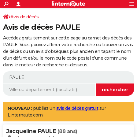
ACTUALITÉS
Connexion
S'inscrire
Avis de décès
Rechercher
Société
Education
Villes
Politique
Faits Divers
Monde
+
SPORT
Avis de décès PAULE
Football
Cyclisme
Forum
Coupe du monde 2026
Tennis
Rugby
CULTURE
Accédez gratuitement sur cette page au carnet des décès des
TNT
Cinéma
Musique
Programme TV
Streaming
Sorties cinéma
+
PAULE. Vous pouvez affiner votre recherche ou trouver un avis
FINANCE
de décès ou un avis d'obsèques plus ancien en tapant le nom
Impôts
Immobilier
Banque
Crédit
Retraite
Epargne
Risques naturels par ville
Assurance
AUTO
d'un défunt et/ou le nom ou le code postal d'une commune
dans le moteur de recherche ci-dessous.
Réserver un essai
Berlines
Forum auto
Essais
Citadines
SUV
+
HIGH-TECH
Meilleur smartphone
Ordinateurs
Guide high-tech
Mobiles
Internet
Jeux vidéo
+
BRICOLAGE
Aménagement intérieur
Cuisine
Jardinage
+
Forum
Extérieur
Salle de bains
Rangement
WEEK-END
Escapades
Expositions
Week-end nature
Guides de France
Patrimoine
Musées
+
LIFESTYLE
NOUVEAU :
publiez un
avis de décès gratuit
sur
Linternaute.com
Bien-être
Mode
+
Art de vivre
Loisirs
Modes de vie
SANTE
Jacqueline PAULE
Guide de la santé
Médicaments
+
Alimentation
Maladies
Sommeil
(88 ans)
VOYAGE