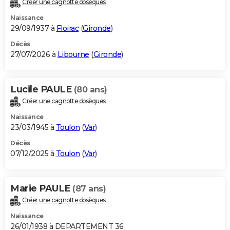
Créer une cagnotte obsèques
City break
Voyage de noces
Climat
Destinations
Voyage nature
Forum
+
PHOTO
Naissance
29/09/1937 à
Floirac
(
Gironde
)
GUIDES D'ACHAT
Décès
27/07/2026 à
Libourne
(
Gironde
)
BONS PLANS
CARTE DE VOEUX
Lucile PAULE
(80 ans)
Carte Bonne année
Carte Pâques
Carte de Noël
Carte Saint-Valentin
Carte d'anniversaire
DICTIONNAIRE
Créer une cagnotte obsèques
Biographies
Expressions
Dictionnaire
Citations
Proverbes
PROGRAMME TV
Naissance
23/03/1945 à
Toulon
(
Var
)
COPAINS D'AVANT
Décès
07/12/2025 à
Toulon
(
Var
)
Se connecter
Collèges
Universités
Service militaire
S'inscrire
Lycées
Primaires
Entreprises
Avis de recherche
AVIS DE DÉCÈS
FORUM
Marie PAULE
(87 ans)
Lifestyle
Sport
Television
Cinema
Bricolage
Culture
Auto
Voyage
Créer une cagnotte obsèques
Naissance
26/01/1938 à DEPARTEMENT 36