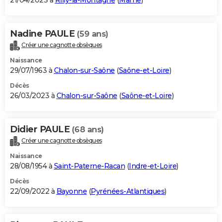
21/04/2023 à
Rilly-la-Montagne
(
Marne
)
Nadine PAULE
(59 ans)
Créer une cagnotte obsèques
Naissance
29/07/1963 à
Chalon-sur-Saône
(
Saône-et-Loire
)
Décès
26/03/2023 à
Chalon-sur-Saône
(
Saône-et-Loire
)
Didier PAULE
(68 ans)
Créer une cagnotte obsèques
Naissance
28/08/1954 à
Saint-Paterne-Racan
(
Indre-et-Loire
)
Décès
22/09/2022 à
Bayonne
(
Pyrénées-Atlantiques
)