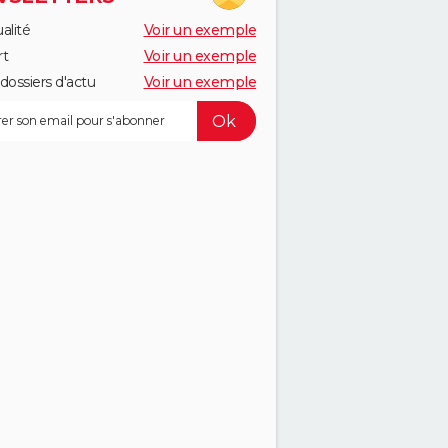
alité
Voir un exemple
rt
Voir un exemple
dossiers d'actu
Voir un exemple