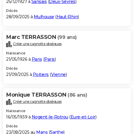
25/12/1927 à
Sansais
(
Deux-Sèvres
)
Décès
28/09/2025 à
Mulhouse
(
Haut-Rhin
)
Marc TERRASSON
(99 ans)
Créer une cagnotte obsèques
Naissance
21/05/1926 à
Paris
(
Paris
)
Décès
21/09/2025 à
Poitiers
(
Vienne
)
Monique TERRASSON
(86 ans)
Créer une cagnotte obsèques
Naissance
16/05/1939 à
Nogent-le-Rotrou
(
Eure-et-Loir
)
Décès
23/08/2025 au
Mans
(
Sarthe
)