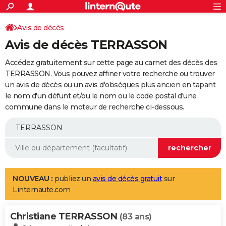
ACTUALITÉS
Connexion
S'inscrire
Avis de décès
Rechercher
Société
Education
Villes
Politique
Faits Divers
Monde
+
SPORT
Avis de décès TERRASSON
Football
Cyclisme
Forum
Coupe du monde 2026
Tennis
Rugby
CULTURE
Accédez gratuitement sur cette page au carnet des décès des
TNT
Cinéma
Musique
Programme TV
Streaming
Sorties cinéma
+
TERRASSON. Vous pouvez affiner votre recherche ou trouver
FINANCE
un avis de décès ou un avis d'obsèques plus ancien en tapant
Impôts
Immobilier
Banque
Crédit
Retraite
Epargne
Risques naturels par ville
Assurance
AUTO
le nom d'un défunt et/ou le nom ou le code postal d'une
commune dans le moteur de recherche ci-dessous.
Réserver un essai
Berlines
Forum auto
Essais
Citadines
SUV
+
HIGH-TECH
Meilleur smartphone
Ordinateurs
Guide high-tech
Mobiles
Internet
Jeux vidéo
+
BRICOLAGE
Aménagement intérieur
Cuisine
Jardinage
+
Forum
Extérieur
Salle de bains
Rangement
WEEK-END
Escapades
Expositions
Week-end nature
Guides de France
Patrimoine
Musées
+
LIFESTYLE
NOUVEAU :
publiez un
avis de décès gratuit
sur
Linternaute.com
Bien-être
Mode
+
Art de vivre
Loisirs
Modes de vie
SANTE
Christiane TERRASSON
Guide de la santé
Médicaments
+
Alimentation
Maladies
Sommeil
(83 ans)
VOYAGE