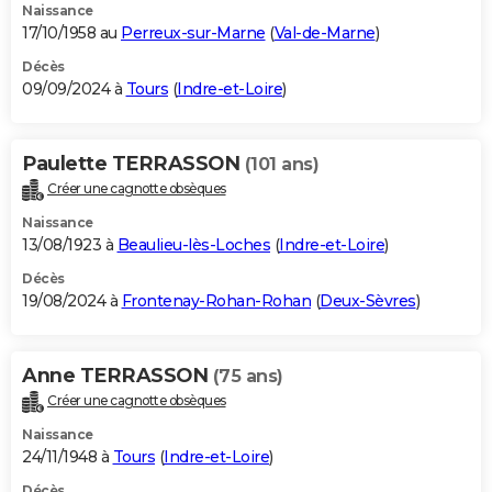
Naissance
17/10/1958 au
Perreux-sur-Marne
(
Val-de-Marne
)
Décès
09/09/2024 à
Tours
(
Indre-et-Loire
)
Paulette TERRASSON
(101 ans)
Créer une cagnotte obsèques
Naissance
13/08/1923 à
Beaulieu-lès-Loches
(
Indre-et-Loire
)
Décès
19/08/2024 à
Frontenay-Rohan-Rohan
(
Deux-Sèvres
)
Anne TERRASSON
(75 ans)
Créer une cagnotte obsèques
Naissance
24/11/1948 à
Tours
(
Indre-et-Loire
)
Décès