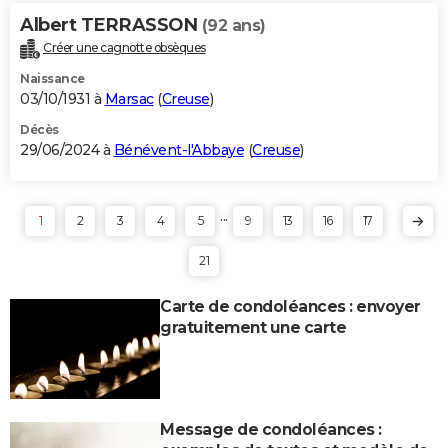
Albert TERRASSON
(92 ans)
Créer une cagnotte obsèques
Naissance
03/10/1931 à
Marsac
(
Creuse
)
Décès
29/06/2024 à
Bénévent-l'Abbaye
(
Creuse
)
...
1
2
3
4
5
9
13
16
17
21
Carte de condoléances : envoyer
gratuitement une carte
Message de condoléances :