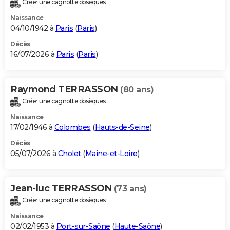
Créer une cagnotte obsèques
City break
Voyage de noces
Climat
Destinations
Voyage nature
Forum
+
PHOTO
Naissance
04/10/1942 à
Paris
(
Paris
)
GUIDES D'ACHAT
Décès
16/07/2026 à
Paris
(
Paris
)
BONS PLANS
CARTE DE VOEUX
Raymond TERRASSON
(80 ans)
Carte Bonne année
Carte Pâques
Carte de Noël
Carte Saint-Valentin
Carte d'anniversaire
DICTIONNAIRE
Créer une cagnotte obsèques
Biographies
Expressions
Dictionnaire
Citations
Proverbes
PROGRAMME TV
Naissance
17/02/1946 à
Colombes
(
Hauts-de-Seine
)
COPAINS D'AVANT
Décès
05/07/2026 à
Cholet
(
Maine-et-Loire
)
Se connecter
Collèges
Universités
Service militaire
S'inscrire
Lycées
Primaires
Entreprises
Avis de recherche
AVIS DE DÉCÈS
FORUM
Jean-luc TERRASSON
(73 ans)
Lifestyle
Sport
Television
Cinema
Bricolage
Culture
Auto
Voyage
Créer une cagnotte obsèques
Naissance
02/02/1953 à
Port-sur-Saône
(
Haute-Saône
)