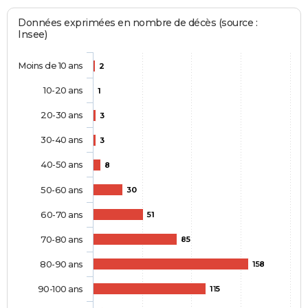
Données exprimées en nombre de décès (source :
Insee)
Moins de 10 ans
2
10-20 ans
1
20-30 ans
3
30-40 ans
3
40-50 ans
8
50-60 ans
30
60-70 ans
51
70-80 ans
85
80-90 ans
158
90-100 ans
115