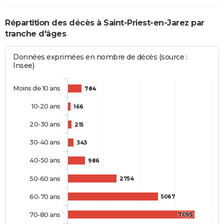
Répartition des décès à Saint-Priest-en-Jarez par
tranche d'âges
Données exprimées en nombre de décès (source :
Insee)
Moins de 10 ans
784
10-20 ans
166
20-30 ans
215
30-40 ans
343
40-50 ans
986
50-60 ans
2754
60-70 ans
5067
70-80 ans
7095