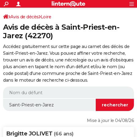
ACTUALITÉS
Connexion
S'inscrire
Avis de décès
Loire
Rechercher
Société
Education
Villes
Politique
Faits Divers
Monde
+
SPORT
Avis de décès à Saint-Priest-en-
Football
Cyclisme
Forum
Coupe du monde 2026
Tennis
Rugby
CULTURE
Jarez (42270)
TNT
Cinéma
Musique
Programme TV
Streaming
Sorties cinéma
+
FINANCE
Accédez gratuitement sur cette page au carnet des décès de
Saint-Priest-en-Jarez. Vous pouvez affiner votre recherche,
Impôts
Immobilier
Banque
Crédit
Retraite
Epargne
Risques naturels par ville
Assurance
AUTO
trouver un avis de décès, une nécrologie ou un avis d'obsèques
plus ancien en tapant le nom d'un défunt et/ou le nom (ou
Réserver un essai
Berlines
Forum auto
Essais
Citadines
SUV
+
HIGH-TECH
code postal) d'une commune proche de Saint-Priest-en-Jarez
dans le moteur de recherche ci-dessous.
Meilleur smartphone
Ordinateurs
Guide high-tech
Mobiles
Internet
Jeux vidéo
+
BRICOLAGE
Aménagement intérieur
Cuisine
Jardinage
+
Forum
Extérieur
Salle de bains
Rangement
WEEK-END
Escapades
Expositions
Week-end nature
Guides de France
Patrimoine
Musées
+
LIFESTYLE
Bien-être
Mode
+
Art de vivre
Loisirs
Modes de vie
SANTE
Mise à jour le 04/08/26
Guide de la santé
Médicaments
+
Alimentation
Maladies
Sommeil
VOYAGE
Brigitte JOLIVET
(66 ans)