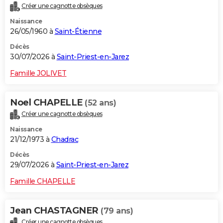
Créer une cagnotte obsèques
City break
Voyage de noces
Climat
Destinations
Voyage nature
Forum
+
PHOTO
Naissance
26/05/1960 à
Saint-Étienne
GUIDES D'ACHAT
Décès
BONS PLANS
30/07/2026 à
Saint-Priest-en-Jarez
CARTE DE VOEUX
Famille JOLIVET
Carte Bonne année
Carte Pâques
Carte de Noël
Carte Saint-Valentin
Carte d'anniversaire
DICTIONNAIRE
Noel CHAPELLE
(52 ans)
Biographies
Expressions
Dictionnaire
Citations
Proverbes
PROGRAMME TV
Créer une cagnotte obsèques
Naissance
COPAINS D'AVANT
21/12/1973 à
Chadrac
Se connecter
Collèges
Universités
Service militaire
S'inscrire
Lycées
Primaires
Entreprises
Avis de recherche
AVIS DE DÉCÈS
Décès
29/07/2026 à
Saint-Priest-en-Jarez
FORUM
Famille CHAPELLE
Lifestyle
Sport
Television
Cinema
Bricolage
Culture
Auto
Voyage
Jean CHASTAGNER
(79 ans)
Créer une cagnotte obsèques