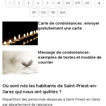
...
1
2
3
4
5
43
84
207
412
617
740
781
826
Carte de condoléances : envoyer
gratuitement une carte
Message de condoléances :
exemples de textes et modèle de
courrier
Où sont nés les habitants de Saint-Priest-en-
Jarez qui nous ont quittés ?
Répartition des personnes disparues à Saint-Priest-en-Jarez
par département de naissance.