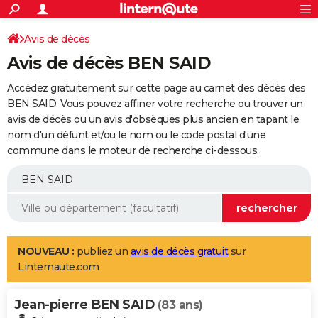
ACTUALITÉS
Connexion
S'inscrire
Avis de décès
Rechercher
Société
Education
Villes
Politique
Faits Divers
Monde
+
SPORT
Avis de décès BEN SAID
Football
Cyclisme
Forum
Coupe du monde 2026
Tennis
Rugby
CULTURE
Accédez gratuitement sur cette page au carnet des décès des
TNT
Cinéma
Musique
Programme TV
Streaming
Sorties cinéma
+
BEN SAID. Vous pouvez affiner votre recherche ou trouver un
FINANCE
avis de décès ou un avis d'obsèques plus ancien en tapant le
Impôts
Immobilier
Banque
Crédit
Retraite
Epargne
Risques naturels par ville
Assurance
AUTO
nom d'un défunt et/ou le nom ou le code postal d'une
commune dans le moteur de recherche ci-dessous.
Réserver un essai
Berlines
Forum auto
Essais
Citadines
SUV
+
HIGH-TECH
Meilleur smartphone
Ordinateurs
Guide high-tech
Mobiles
Internet
Jeux vidéo
+
BRICOLAGE
Aménagement intérieur
Cuisine
Jardinage
+
Forum
Extérieur
Salle de bains
Rangement
WEEK-END
Escapades
Expositions
Week-end nature
Guides de France
Patrimoine
Musées
+
LIFESTYLE
NOUVEAU :
publiez un
avis de décès gratuit
sur
Linternaute.com
Bien-être
Mode
+
Art de vivre
Loisirs
Modes de vie
SANTE
Jean-pierre BEN SAID
Guide de la santé
Médicaments
+
Alimentation
Maladies
Sommeil
(83 ans)
VOYAGE