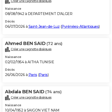
Créer une cagnotte obsèques
City break
Voyage de noces
Climat
Destinations
Voyage nature
Forum
+
PHOTO
Naissance
08/08/1942 à DEPARTEMENT D'ALGER
GUIDES D'ACHAT
Décès
06/07/2026 à
Saint-Jean-de-Luz
(
Pyrénées-Atlantiques
)
BONS PLANS
CARTE DE VOEUX
Ahmed BEN SAID
(72 ans)
Carte Bonne année
Carte Pâques
Carte de Noël
Carte Saint-Valentin
Carte d'anniversaire
DICTIONNAIRE
Créer une cagnotte obsèques
Biographies
Expressions
Dictionnaire
Citations
Proverbes
PROGRAMME TV
Naissance
02/02/1954 à AITHA TUNISIE
COPAINS D'AVANT
Décès
26/06/2026 à
Paris
(
Paris
)
Se connecter
Collèges
Universités
Service militaire
S'inscrire
Lycées
Primaires
Entreprises
Avis de recherche
AVIS DE DÉCÈS
FORUM
Abdala BEN SAID
(74 ans)
Lifestyle
Sport
Television
Cinema
Bricolage
Culture
Auto
Voyage
Créer une cagnotte obsèques
Naissance
10/04/1952 à SAIGON VIET NAM