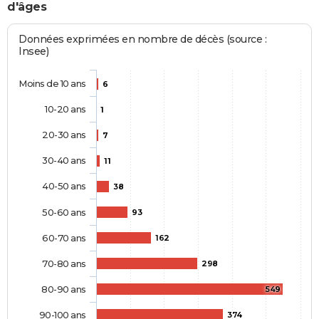
d'âges
Données exprimées en nombre de décès (source :
Insee)
Moins de 10 ans
6
10-20 ans
1
20-30 ans
7
30-40 ans
11
40-50 ans
38
50-60 ans
93
60-70 ans
162
70-80 ans
298
80-90 ans
549
90-100 ans
374