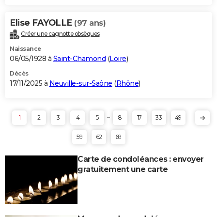
Elise FAYOLLE
(97 ans)
Créer une cagnotte obsèques
Naissance
06/05/1928 à
Saint-Chamond
(
Loire
)
Décès
17/11/2025 à
Neuville-sur-Saône
(
Rhône
)
...
1
2
3
4
5
8
17
33
49
59
62
69
Carte de condoléances : envoyer
gratuitement une carte