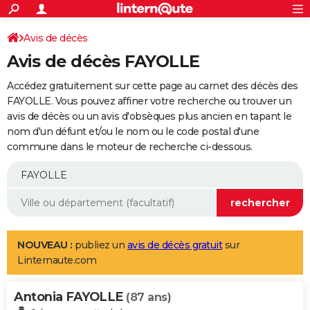
ACTUALITÉS
Connexion
S'inscrire
Avis de décès
Rechercher
Société
Education
Villes
Politique
Faits Divers
Monde
+
SPORT
Avis de décès FAYOLLE
Football
Cyclisme
Forum
Coupe du monde 2026
Tennis
Rugby
CULTURE
Accédez gratuitement sur cette page au carnet des décès des
TNT
Cinéma
Musique
Programme TV
Streaming
Sorties cinéma
+
FAYOLLE. Vous pouvez affiner votre recherche ou trouver un
FINANCE
avis de décès ou un avis d'obsèques plus ancien en tapant le
Impôts
Immobilier
Banque
Crédit
Retraite
Epargne
Risques naturels par ville
Assurance
AUTO
nom d'un défunt et/ou le nom ou le code postal d'une
commune dans le moteur de recherche ci-dessous.
Réserver un essai
Berlines
Forum auto
Essais
Citadines
SUV
+
HIGH-TECH
Meilleur smartphone
Ordinateurs
Guide high-tech
Mobiles
Internet
Jeux vidéo
+
BRICOLAGE
Aménagement intérieur
Cuisine
Jardinage
+
Forum
Extérieur
Salle de bains
Rangement
WEEK-END
Escapades
Expositions
Week-end nature
Guides de France
Patrimoine
Musées
+
LIFESTYLE
NOUVEAU :
publiez un
avis de décès gratuit
sur
Linternaute.com
Bien-être
Mode
+
Art de vivre
Loisirs
Modes de vie
SANTE
Antonia FAYOLLE
Guide de la santé
Médicaments
+
Alimentation
Maladies
Sommeil
(87 ans)
VOYAGE