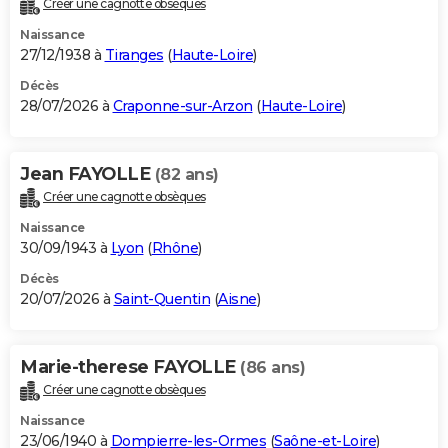
Créer une cagnotte obsèques
City break
Voyage de noces
Climat
Destinations
Voyage nature
Forum
+
PHOTO
Naissance
27/12/1938 à
Tiranges
(
Haute-Loire
)
GUIDES D'ACHAT
Décès
28/07/2026 à
Craponne-sur-Arzon
(
Haute-Loire
)
BONS PLANS
CARTE DE VOEUX
Jean FAYOLLE
(82 ans)
Carte Bonne année
Carte Pâques
Carte de Noël
Carte Saint-Valentin
Carte d'anniversaire
DICTIONNAIRE
Créer une cagnotte obsèques
Biographies
Expressions
Dictionnaire
Citations
Proverbes
PROGRAMME TV
Naissance
30/09/1943 à
Lyon
(
Rhône
)
COPAINS D'AVANT
Décès
20/07/2026 à
Saint-Quentin
(
Aisne
)
Se connecter
Collèges
Universités
Service militaire
S'inscrire
Lycées
Primaires
Entreprises
Avis de recherche
AVIS DE DÉCÈS
FORUM
Marie-therese FAYOLLE
(86 ans)
Lifestyle
Sport
Television
Cinema
Bricolage
Culture
Auto
Voyage
Créer une cagnotte obsèques
Naissance
23/06/1940 à
Dompierre-les-Ormes
(
Saône-et-Loire
)