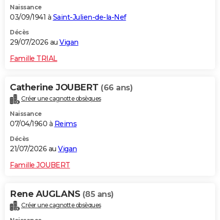
Naissance
City break
Voyage de noces
Climat
Destinations
Voyage nature
Forum
+
PHOTO
03/09/1941 à
Saint-Julien-de-la-Nef
GUIDES D'ACHAT
Décès
29/07/2026 au
Vigan
BONS PLANS
Famille TRIAL
CARTE DE VOEUX
Catherine JOUBERT
(66 ans)
Carte Bonne année
Carte Pâques
Carte de Noël
Carte Saint-Valentin
Carte d'anniversaire
DICTIONNAIRE
Créer une cagnotte obsèques
Biographies
Expressions
Dictionnaire
Citations
Proverbes
PROGRAMME TV
Naissance
07/04/1960 à
Reims
COPAINS D'AVANT
Décès
21/07/2026 au
Vigan
Se connecter
Collèges
Universités
Service militaire
S'inscrire
Lycées
Primaires
Entreprises
Avis de recherche
AVIS DE DÉCÈS
Famille JOUBERT
FORUM
Lifestyle
Sport
Television
Cinema
Bricolage
Culture
Auto
Voyage
Rene AUGLANS
(85 ans)
Créer une cagnotte obsèques