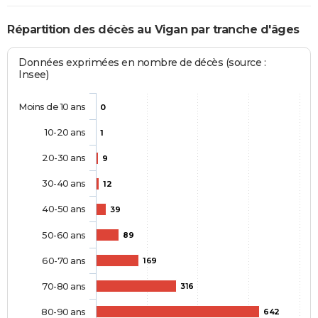
Répartition des décès au Vigan par tranche d'âges
Données exprimées en nombre de décès (source :
Insee)
Moins de 10 ans
0
10-20 ans
1
20-30 ans
9
30-40 ans
12
40-50 ans
39
50-60 ans
89
60-70 ans
169
70-80 ans
316
80-90 ans
642