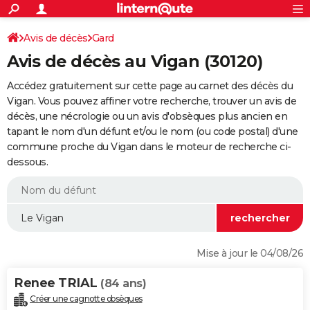
ACTUALITÉS
Connexion
S'inscrire
Avis de décès
Gard
Rechercher
Société
Education
Villes
Politique
Faits Divers
Monde
+
SPORT
Avis de décès au Vigan (30120)
Football
Cyclisme
Forum
Coupe du monde 2026
Tennis
Rugby
CULTURE
Accédez gratuitement sur cette page au carnet des décès du
TNT
Cinéma
Musique
Programme TV
Streaming
Sorties cinéma
+
Vigan. Vous pouvez affiner votre recherche, trouver un avis de
FINANCE
décès, une nécrologie ou un avis d'obsèques plus ancien en
Impôts
Immobilier
Banque
Crédit
Retraite
Epargne
Risques naturels par ville
Assurance
AUTO
tapant le nom d'un défunt et/ou le nom (ou code postal) d'une
commune proche du Vigan dans le moteur de recherche ci-
Réserver un essai
Berlines
Forum auto
Essais
Citadines
SUV
+
HIGH-TECH
dessous.
Meilleur smartphone
Ordinateurs
Guide high-tech
Mobiles
Internet
Jeux vidéo
+
BRICOLAGE
Aménagement intérieur
Cuisine
Jardinage
+
Forum
Extérieur
Salle de bains
Rangement
WEEK-END
Escapades
Expositions
Week-end nature
Guides de France
Patrimoine
Musées
+
LIFESTYLE
Mise à jour le 04/08/26
Bien-être
Mode
+
Art de vivre
Loisirs
Modes de vie
SANTE
Renee TRIAL
(84 ans)
Guide de la santé
Médicaments
+
Alimentation
Maladies
Sommeil
VOYAGE
Créer une cagnotte obsèques