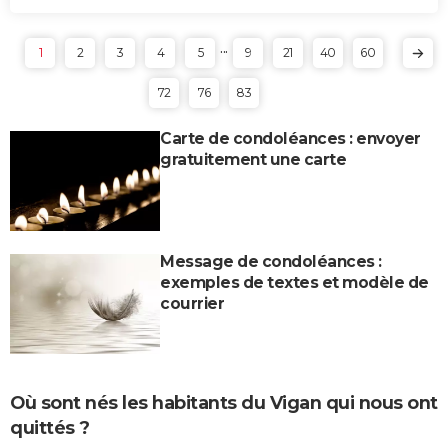
...
1
2
3
4
5
9
21
40
60
72
76
83
Carte de condoléances : envoyer
gratuitement une carte
Message de condoléances :
exemples de textes et modèle de
courrier
Où sont nés les habitants du Vigan qui nous ont
quittés ?