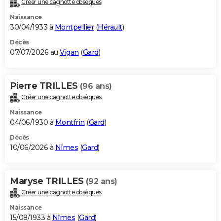
Créer une cagnotte obsèques
City break
Voyage de noces
Climat
Destinations
Voyage nature
Forum
+
PHOTO
Naissance
30/04/1933 à
Montpellier
(
Hérault
)
GUIDES D'ACHAT
Décès
07/07/2026 au
Vigan
(
Gard
)
BONS PLANS
CARTE DE VOEUX
Pierre TRILLES
(96 ans)
Carte Bonne année
Carte Pâques
Carte de Noël
Carte Saint-Valentin
Carte d'anniversaire
DICTIONNAIRE
Créer une cagnotte obsèques
Biographies
Expressions
Dictionnaire
Citations
Proverbes
PROGRAMME TV
Naissance
04/06/1930 à
Montfrin
(
Gard
)
COPAINS D'AVANT
Décès
10/06/2026 à
Nîmes
(
Gard
)
Se connecter
Collèges
Universités
Service militaire
S'inscrire
Lycées
Primaires
Entreprises
Avis de recherche
AVIS DE DÉCÈS
FORUM
Maryse TRILLES
(92 ans)
Lifestyle
Sport
Television
Cinema
Bricolage
Culture
Auto
Voyage
Créer une cagnotte obsèques
Naissance
15/08/1933 à
Nîmes
(
Gard
)