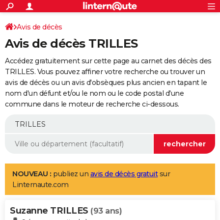
ACTUALITÉS
Connexion
S'inscrire
Avis de décès
Rechercher
Société
Education
Villes
Politique
Faits Divers
Monde
+
SPORT
Avis de décès TRILLES
Football
Cyclisme
Forum
Coupe du monde 2026
Tennis
Rugby
CULTURE
Accédez gratuitement sur cette page au carnet des décès des
TNT
Cinéma
Musique
Programme TV
Streaming
Sorties cinéma
+
TRILLES. Vous pouvez affiner votre recherche ou trouver un
FINANCE
avis de décès ou un avis d'obsèques plus ancien en tapant le
Impôts
Immobilier
Banque
Crédit
Retraite
Epargne
Risques naturels par ville
Assurance
AUTO
nom d'un défunt et/ou le nom ou le code postal d'une
commune dans le moteur de recherche ci-dessous.
Réserver un essai
Berlines
Forum auto
Essais
Citadines
SUV
+
HIGH-TECH
Meilleur smartphone
Ordinateurs
Guide high-tech
Mobiles
Internet
Jeux vidéo
+
BRICOLAGE
Aménagement intérieur
Cuisine
Jardinage
+
Forum
Extérieur
Salle de bains
Rangement
WEEK-END
Escapades
Expositions
Week-end nature
Guides de France
Patrimoine
Musées
+
LIFESTYLE
NOUVEAU :
publiez un
avis de décès gratuit
sur
Linternaute.com
Bien-être
Mode
+
Art de vivre
Loisirs
Modes de vie
SANTE
Suzanne TRILLES
Guide de la santé
Médicaments
+
Alimentation
Maladies
Sommeil
(93 ans)
VOYAGE