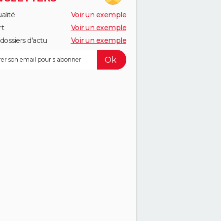
alité
Voir un exemple
rt
Voir un exemple
dossiers d'actu
Voir un exemple