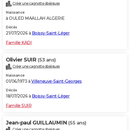
Créer une cagnotte obsèques
City break
Voyage de noces
Climat
Destinations
Voyage nature
Forum
+
PHOTO
Naissance
à OULED MAALLAH ALGERIE
GUIDES D'ACHAT
Décès
BONS PLANS
21/07/2026 à
Boissy-Saint-Léger
CARTE DE VOEUX
Famille KADI
Carte Bonne année
Carte Pâques
Carte de Noël
Carte Saint-Valentin
Carte d'anniversaire
DICTIONNAIRE
Olivier SUIR
(53 ans)
Biographies
Expressions
Dictionnaire
Citations
Proverbes
PROGRAMME TV
Créer une cagnotte obsèques
Naissance
COPAINS D'AVANT
01/06/1973 à
Villeneuve-Saint-Georges
Se connecter
Collèges
Universités
Service militaire
S'inscrire
Lycées
Primaires
Entreprises
Avis de recherche
AVIS DE DÉCÈS
Décès
18/07/2026 à
Boissy-Saint-Léger
FORUM
Famille SUIR
Lifestyle
Sport
Television
Cinema
Bricolage
Culture
Auto
Voyage
Jean-paul GUILLAUMIN
(55 ans)
Créer une cagnotte obsèques