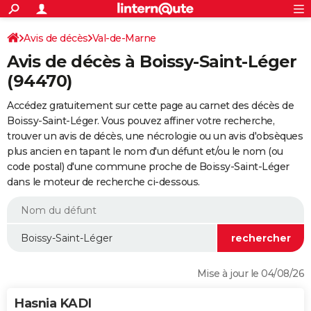
ACTUALITÉS
Connexion
S'inscrire
Avis de décès
Val-de-Marne
Rechercher
Société
Education
Villes
Politique
Faits Divers
Monde
+
SPORT
Avis de décès à Boissy-Saint-Léger
Football
Cyclisme
Forum
Coupe du monde 2026
Tennis
Rugby
CULTURE
(94470)
TNT
Cinéma
Musique
Programme TV
Streaming
Sorties cinéma
+
FINANCE
Accédez gratuitement sur cette page au carnet des décès de
Boissy-Saint-Léger. Vous pouvez affiner votre recherche,
Impôts
Immobilier
Banque
Crédit
Retraite
Epargne
Risques naturels par ville
Assurance
AUTO
trouver un avis de décès, une nécrologie ou un avis d'obsèques
plus ancien en tapant le nom d'un défunt et/ou le nom (ou
Réserver un essai
Berlines
Forum auto
Essais
Citadines
SUV
+
HIGH-TECH
code postal) d'une commune proche de Boissy-Saint-Léger
dans le moteur de recherche ci-dessous.
Meilleur smartphone
Ordinateurs
Guide high-tech
Mobiles
Internet
Jeux vidéo
+
BRICOLAGE
Aménagement intérieur
Cuisine
Jardinage
+
Forum
Extérieur
Salle de bains
Rangement
WEEK-END
Escapades
Expositions
Week-end nature
Guides de France
Patrimoine
Musées
+
LIFESTYLE
Bien-être
Mode
+
Art de vivre
Loisirs
Modes de vie
SANTE
Mise à jour le 04/08/26
Guide de la santé
Médicaments
+
Alimentation
Maladies
Sommeil
VOYAGE
Hasnia KADI