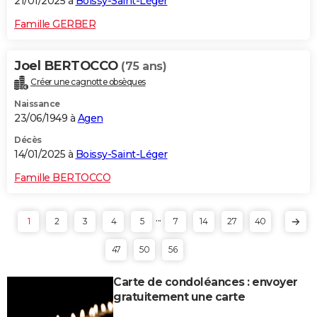
21/01/2025 à
Boissy-Saint-Léger
Famille GERBER
Joel BERTOCCO
(75 ans)
Créer une cagnotte obsèques
Naissance
23/06/1949 à
Agen
Décès
14/01/2025 à
Boissy-Saint-Léger
Famille BERTOCCO
...
1
2
3
4
5
7
14
27
40
47
50
56
Carte de condoléances : envoyer
gratuitement une carte