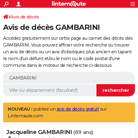
ACTUALITÉS
Connexion
S'inscrire
Avis de décès
Rechercher
Société
Education
Villes
Politique
Faits Divers
Monde
+
SPORT
Avis de décès GAMBARINI
Football
Cyclisme
Forum
Coupe du monde 2026
Tennis
Rugby
CULTURE
Accédez gratuitement sur cette page au carnet des décès des
TNT
Cinéma
Musique
Programme TV
Streaming
Sorties cinéma
+
GAMBARINI. Vous pouvez affiner votre recherche ou trouver
FINANCE
un avis de décès ou un avis d'obsèques plus ancien en tapant
Impôts
Immobilier
Banque
Crédit
Retraite
Epargne
Risques naturels par ville
Assurance
AUTO
le nom d'un défunt et/ou le nom ou le code postal d'une
commune dans le moteur de recherche ci-dessous.
Réserver un essai
Berlines
Forum auto
Essais
Citadines
SUV
+
HIGH-TECH
Meilleur smartphone
Ordinateurs
Guide high-tech
Mobiles
Internet
Jeux vidéo
+
BRICOLAGE
Aménagement intérieur
Cuisine
Jardinage
+
Forum
Extérieur
Salle de bains
Rangement
WEEK-END
Escapades
Expositions
Week-end nature
Guides de France
Patrimoine
Musées
+
LIFESTYLE
NOUVEAU :
publiez un
avis de décès gratuit
sur
Linternaute.com
Bien-être
Mode
+
Art de vivre
Loisirs
Modes de vie
SANTE
Jacqueline GAMBARINI
Guide de la santé
Médicaments
+
Alimentation
Maladies
Sommeil
(89 ans)
VOYAGE