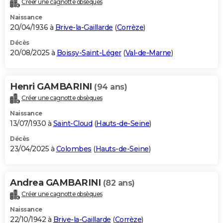
Créer une cagnotte obsèques
City break
Voyage de noces
Climat
Destinations
Voyage nature
Forum
+
PHOTO
Naissance
20/04/1936 à
Brive-la-Gaillarde
(
Corrèze
)
GUIDES D'ACHAT
Décès
20/08/2025 à
Boissy-Saint-Léger
(
Val-de-Marne
)
BONS PLANS
CARTE DE VOEUX
Henri GAMBARINI
(94 ans)
Carte Bonne année
Carte Pâques
Carte de Noël
Carte Saint-Valentin
Carte d'anniversaire
DICTIONNAIRE
Créer une cagnotte obsèques
Biographies
Expressions
Dictionnaire
Citations
Proverbes
PROGRAMME TV
Naissance
13/07/1930 à
Saint-Cloud
(
Hauts-de-Seine
)
COPAINS D'AVANT
Décès
23/04/2025 à
Colombes
(
Hauts-de-Seine
)
Se connecter
Collèges
Universités
Service militaire
S'inscrire
Lycées
Primaires
Entreprises
Avis de recherche
AVIS DE DÉCÈS
FORUM
Andrea GAMBARINI
(82 ans)
Lifestyle
Sport
Television
Cinema
Bricolage
Culture
Auto
Voyage
Créer une cagnotte obsèques
Naissance
22/10/1942 à
Brive-la-Gaillarde
(
Corrèze
)