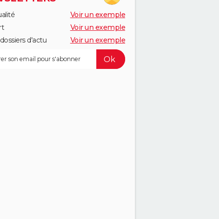
alité
Voir un exemple
rt
Voir un exemple
dossiers d'actu
Voir un exemple