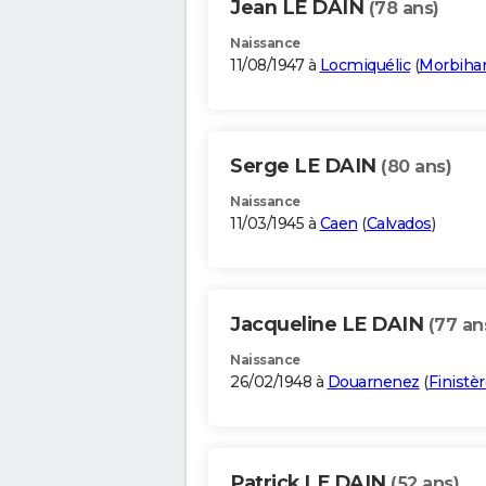
Jean LE DAIN
(78 ans)
Naissance
11/08/1947 à
Locmiquélic
(
Morbiha
Serge LE DAIN
(80 ans)
Naissance
11/03/1945 à
Caen
(
Calvados
)
Jacqueline LE DAIN
(77 an
Naissance
26/02/1948 à
Douarnenez
(
Finistè
Patrick LE DAIN
(52 ans)