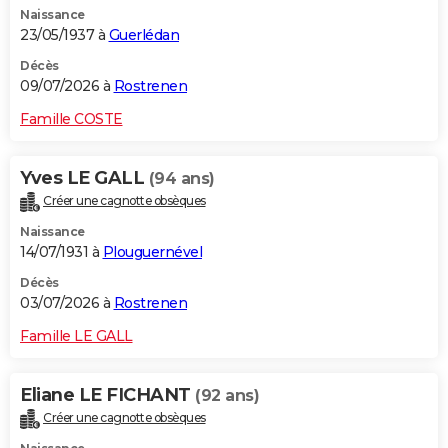
Naissance
City break
Voyage de noces
Climat
Destinations
Voyage nature
Forum
+
PHOTO
23/05/1937 à
Guerlédan
GUIDES D'ACHAT
Décès
09/07/2026 à
Rostrenen
BONS PLANS
Famille COSTE
CARTE DE VOEUX
Yves LE GALL
(94 ans)
Carte Bonne année
Carte Pâques
Carte de Noël
Carte Saint-Valentin
Carte d'anniversaire
DICTIONNAIRE
Créer une cagnotte obsèques
Biographies
Expressions
Dictionnaire
Citations
Proverbes
PROGRAMME TV
Naissance
14/07/1931 à
Plouguernével
COPAINS D'AVANT
Décès
03/07/2026 à
Rostrenen
Se connecter
Collèges
Universités
Service militaire
S'inscrire
Lycées
Primaires
Entreprises
Avis de recherche
AVIS DE DÉCÈS
Famille LE GALL
FORUM
Lifestyle
Sport
Television
Cinema
Bricolage
Culture
Auto
Voyage
Eliane LE FICHANT
(92 ans)
Créer une cagnotte obsèques