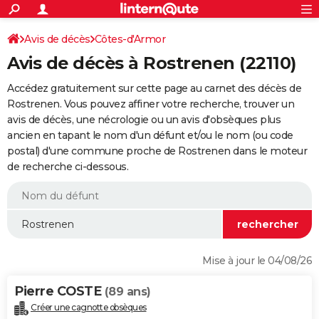
ACTUALITÉS
Connexion
S'inscrire
Avis de décès
Côtes-d'Armor
Rechercher
Société
Education
Villes
Politique
Faits Divers
Monde
+
SPORT
Avis de décès à Rostrenen (22110)
Football
Cyclisme
Forum
Coupe du monde 2026
Tennis
Rugby
CULTURE
Accédez gratuitement sur cette page au carnet des décès de
TNT
Cinéma
Musique
Programme TV
Streaming
Sorties cinéma
+
Rostrenen. Vous pouvez affiner votre recherche, trouver un
FINANCE
avis de décès, une nécrologie ou un avis d'obsèques plus
Impôts
Immobilier
Banque
Crédit
Retraite
Epargne
Risques naturels par ville
Assurance
AUTO
ancien en tapant le nom d'un défunt et/ou le nom (ou code
postal) d'une commune proche de Rostrenen dans le moteur
Réserver un essai
Berlines
Forum auto
Essais
Citadines
SUV
+
HIGH-TECH
de recherche ci-dessous.
Meilleur smartphone
Ordinateurs
Guide high-tech
Mobiles
Internet
Jeux vidéo
+
BRICOLAGE
Aménagement intérieur
Cuisine
Jardinage
+
Forum
Extérieur
Salle de bains
Rangement
WEEK-END
Escapades
Expositions
Week-end nature
Guides de France
Patrimoine
Musées
+
LIFESTYLE
Mise à jour le 04/08/26
Bien-être
Mode
+
Art de vivre
Loisirs
Modes de vie
SANTE
Pierre COSTE
(89 ans)
Guide de la santé
Médicaments
+
Alimentation
Maladies
Sommeil
VOYAGE
Créer une cagnotte obsèques