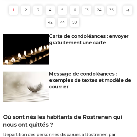
1
2
3
4
5
6
13
24
35
42
44
50
Carte de condoléances : envoyer
gratuitement une carte
Message de condoléances :
exemples de textes et modèle de
courrier
Où sont nés les habitants de Rostrenen qui
nous ont quittés ?
Répartition des personnes disparues à Rostrenen par