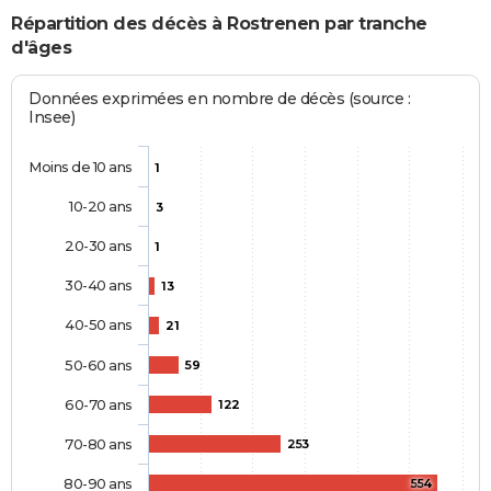
Répartition des décès à Rostrenen par tranche
d'âges
Données exprimées en nombre de décès (source :
Insee)
Moins de 10 ans
1
10-20 ans
3
20-30 ans
1
30-40 ans
13
40-50 ans
21
50-60 ans
59
60-70 ans
122
70-80 ans
253
80-90 ans
554