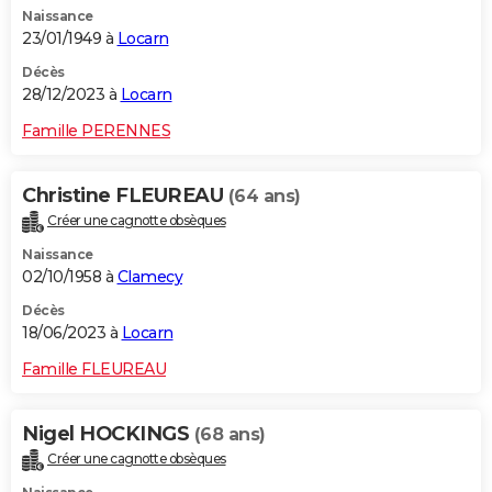
Naissance
City break
Voyage de noces
Climat
Destinations
Voyage nature
Forum
+
PHOTO
23/01/1949 à
Locarn
GUIDES D'ACHAT
Décès
28/12/2023 à
Locarn
BONS PLANS
Famille PERENNES
CARTE DE VOEUX
Christine FLEUREAU
(64 ans)
Carte Bonne année
Carte Pâques
Carte de Noël
Carte Saint-Valentin
Carte d'anniversaire
DICTIONNAIRE
Créer une cagnotte obsèques
Biographies
Expressions
Dictionnaire
Citations
Proverbes
PROGRAMME TV
Naissance
02/10/1958 à
Clamecy
COPAINS D'AVANT
Décès
18/06/2023 à
Locarn
Se connecter
Collèges
Universités
Service militaire
S'inscrire
Lycées
Primaires
Entreprises
Avis de recherche
AVIS DE DÉCÈS
Famille FLEUREAU
FORUM
Lifestyle
Sport
Television
Cinema
Bricolage
Culture
Auto
Voyage
Nigel HOCKINGS
(68 ans)
Créer une cagnotte obsèques