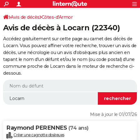
ACTUALITÉS
Connexion
S'inscrire
Avis de décès
Côtes-d'Armor
Rechercher
Société
Education
Villes
Politique
Faits Divers
Monde
+
SPORT
Avis de décès à Locarn (22340)
Football
Cyclisme
Forum
Coupe du monde 2026
Tennis
Rugby
CULTURE
Accédez gratuitement sur cette page au carnet des décès de
TNT
Cinéma
Musique
Programme TV
Streaming
Sorties cinéma
+
Locarn. Vous pouvez affiner votre recherche, trouver un avis de
FINANCE
décès, une nécrologie ou un avis d'obsèques plus ancien en
Impôts
Immobilier
Banque
Crédit
Retraite
Epargne
Risques naturels par ville
Assurance
AUTO
tapant le nom d'un défunt et/ou le nom (ou code postal) d'une
commune proche de Locarn dans le moteur de recherche ci-
Réserver un essai
Berlines
Forum auto
Essais
Citadines
SUV
+
HIGH-TECH
dessous.
Meilleur smartphone
Ordinateurs
Guide high-tech
Mobiles
Internet
Jeux vidéo
+
BRICOLAGE
Aménagement intérieur
Cuisine
Jardinage
+
Forum
Extérieur
Salle de bains
Rangement
WEEK-END
Escapades
Expositions
Week-end nature
Guides de France
Patrimoine
Musées
+
LIFESTYLE
Mise à jour le 01/07/26
Bien-être
Mode
+
Art de vivre
Loisirs
Modes de vie
SANTE
Raymond PERENNES
(74 ans)
Guide de la santé
Médicaments
+
Alimentation
Maladies
Sommeil
VOYAGE
Créer une cagnotte obsèques