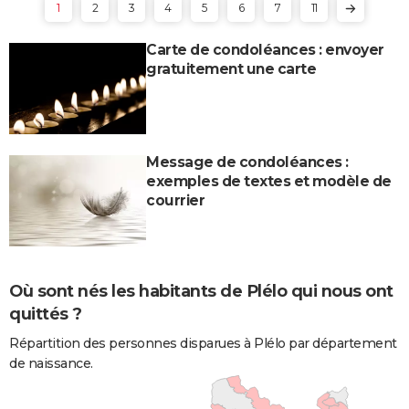
1
2
3
4
5
6
7
11
Carte de condoléances : envoyer
gratuitement une carte
Message de condoléances :
exemples de textes et modèle de
courrier
Où sont nés les habitants de Plélo qui nous ont
quittés ?
Répartition des personnes disparues à Plélo par département
de naissance.