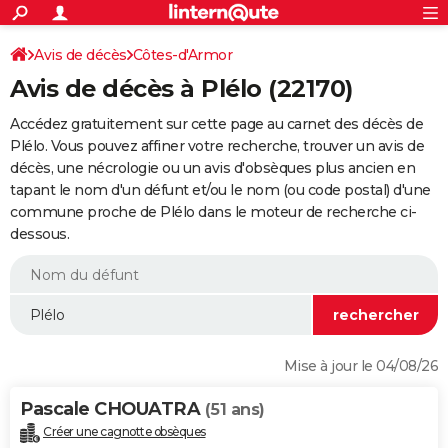
ACTUALITÉS
Connexion
S'inscrire
Avis de décès
Côtes-d'Armor
Rechercher
Société
Education
Villes
Politique
Faits Divers
Monde
+
SPORT
Avis de décès à Plélo (22170)
Football
Cyclisme
Forum
Coupe du monde 2026
Tennis
Rugby
CULTURE
Accédez gratuitement sur cette page au carnet des décès de
TNT
Cinéma
Musique
Programme TV
Streaming
Sorties cinéma
+
Plélo. Vous pouvez affiner votre recherche, trouver un avis de
FINANCE
décès, une nécrologie ou un avis d'obsèques plus ancien en
Impôts
Immobilier
Banque
Crédit
Retraite
Epargne
Risques naturels par ville
Assurance
AUTO
tapant le nom d'un défunt et/ou le nom (ou code postal) d'une
commune proche de Plélo dans le moteur de recherche ci-
Réserver un essai
Berlines
Forum auto
Essais
Citadines
SUV
+
HIGH-TECH
dessous.
Meilleur smartphone
Ordinateurs
Guide high-tech
Mobiles
Internet
Jeux vidéo
+
BRICOLAGE
Aménagement intérieur
Cuisine
Jardinage
+
Forum
Extérieur
Salle de bains
Rangement
WEEK-END
Escapades
Expositions
Week-end nature
Guides de France
Patrimoine
Musées
+
LIFESTYLE
Mise à jour le 04/08/26
Bien-être
Mode
+
Art de vivre
Loisirs
Modes de vie
SANTE
Pascale CHOUATRA
(51 ans)
Guide de la santé
Médicaments
+
Alimentation
Maladies
Sommeil
VOYAGE
Créer une cagnotte obsèques