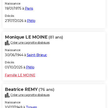
Naissance
City break
Voyage de noces
Climat
Destinations
Voyage nature
Forum
+
PHOTO
19/01/1975 à
Paris
GUIDES D'ACHAT
Décès
27/07/2026 à
Plélo
BONS PLANS
CARTE DE VOEUX
Monique LE MOINE
(81 ans)
Créer une cagnotte obsèques
Carte Bonne année
Carte Pâques
Carte de Noël
Carte Saint-Valentin
Carte d'anniversaire
DICTIONNAIRE
Naissance
Biographies
Expressions
Dictionnaire
Citations
Proverbes
30/06/1944 à
Saint-Brieuc
PROGRAMME TV
Décès
COPAINS D'AVANT
01/10/2025 à
Plélo
Se connecter
Collèges
Universités
Service militaire
S'inscrire
Lycées
Primaires
Entreprises
Avis de recherche
AVIS DE DÉCÈS
Famille LE MOINE
FORUM
Beatrice REMY
(76 ans)
Lifestyle
Sport
Television
Cinema
Bricolage
Culture
Auto
Voyage
Créer une cagnotte obsèques
Naissance
10/07/1949 à
Troyes