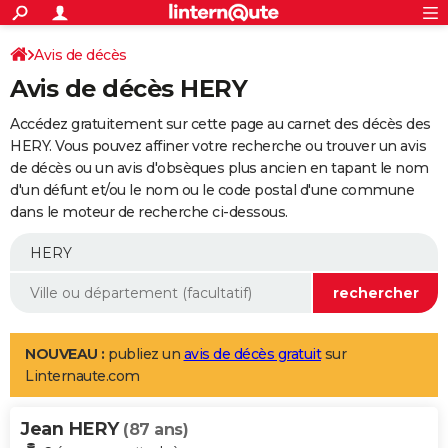
ACTUALITÉS
Connexion
S'inscrire
Avis de décès
Rechercher
Société
Education
Villes
Politique
Faits Divers
Monde
+
SPORT
Avis de décès HERY
Football
Cyclisme
Forum
Coupe du monde 2026
Tennis
Rugby
CULTURE
Accédez gratuitement sur cette page au carnet des décès des
TNT
Cinéma
Musique
Programme TV
Streaming
Sorties cinéma
+
HERY. Vous pouvez affiner votre recherche ou trouver un avis
FINANCE
de décès ou un avis d'obsèques plus ancien en tapant le nom
Impôts
Immobilier
Banque
Crédit
Retraite
Epargne
Risques naturels par ville
Assurance
AUTO
d'un défunt et/ou le nom ou le code postal d'une commune
dans le moteur de recherche ci-dessous.
Réserver un essai
Berlines
Forum auto
Essais
Citadines
SUV
+
HIGH-TECH
Meilleur smartphone
Ordinateurs
Guide high-tech
Mobiles
Internet
Jeux vidéo
+
BRICOLAGE
Aménagement intérieur
Cuisine
Jardinage
+
Forum
Extérieur
Salle de bains
Rangement
WEEK-END
Escapades
Expositions
Week-end nature
Guides de France
Patrimoine
Musées
+
LIFESTYLE
NOUVEAU :
publiez un
avis de décès gratuit
sur
Linternaute.com
Bien-être
Mode
+
Art de vivre
Loisirs
Modes de vie
SANTE
Jean HERY
Guide de la santé
Médicaments
+
Alimentation
Maladies
Sommeil
(87 ans)
VOYAGE