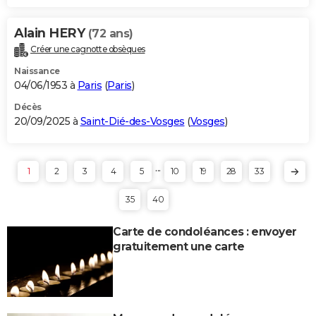
Alain HERY
(72 ans)
Créer une cagnotte obsèques
Naissance
04/06/1953 à
Paris
(
Paris
)
Décès
20/09/2025 à
Saint-Dié-des-Vosges
(
Vosges
)
...
1
2
3
4
5
10
19
28
33
35
40
Carte de condoléances : envoyer
gratuitement une carte