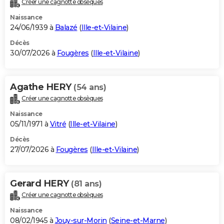
Créer une cagnotte obsèques
City break
Voyage de noces
Climat
Destinations
Voyage nature
Forum
+
PHOTO
Naissance
24/06/1939 à
Balazé
(
Ille-et-Vilaine
)
GUIDES D'ACHAT
Décès
30/07/2026 à
Fougères
(
Ille-et-Vilaine
)
BONS PLANS
CARTE DE VOEUX
Agathe HERY
(54 ans)
Carte Bonne année
Carte Pâques
Carte de Noël
Carte Saint-Valentin
Carte d'anniversaire
DICTIONNAIRE
Créer une cagnotte obsèques
Biographies
Expressions
Dictionnaire
Citations
Proverbes
PROGRAMME TV
Naissance
05/11/1971 à
Vitré
(
Ille-et-Vilaine
)
COPAINS D'AVANT
Décès
27/07/2026 à
Fougères
(
Ille-et-Vilaine
)
Se connecter
Collèges
Universités
Service militaire
S'inscrire
Lycées
Primaires
Entreprises
Avis de recherche
AVIS DE DÉCÈS
FORUM
Gerard HERY
(81 ans)
Lifestyle
Sport
Television
Cinema
Bricolage
Culture
Auto
Voyage
Créer une cagnotte obsèques
Naissance
08/02/1945 à
Jouy-sur-Morin
(
Seine-et-Marne
)