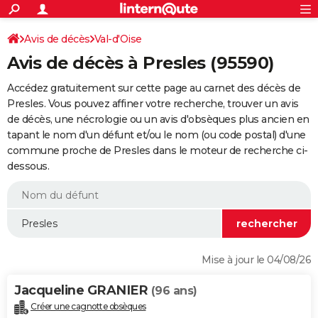
ACTUALITÉS
Connexion
S'inscrire
Avis de décès
Val-d'Oise
Rechercher
Société
Education
Villes
Politique
Faits Divers
Monde
+
SPORT
Avis de décès à Presles (95590)
Football
Cyclisme
Forum
Coupe du monde 2026
Tennis
Rugby
CULTURE
Accédez gratuitement sur cette page au carnet des décès de
TNT
Cinéma
Musique
Programme TV
Streaming
Sorties cinéma
+
Presles. Vous pouvez affiner votre recherche, trouver un avis
FINANCE
de décès, une nécrologie ou un avis d'obsèques plus ancien en
Impôts
Immobilier
Banque
Crédit
Retraite
Epargne
Risques naturels par ville
Assurance
AUTO
tapant le nom d'un défunt et/ou le nom (ou code postal) d'une
commune proche de Presles dans le moteur de recherche ci-
Réserver un essai
Berlines
Forum auto
Essais
Citadines
SUV
+
HIGH-TECH
dessous.
Meilleur smartphone
Ordinateurs
Guide high-tech
Mobiles
Internet
Jeux vidéo
+
BRICOLAGE
Aménagement intérieur
Cuisine
Jardinage
+
Forum
Extérieur
Salle de bains
Rangement
WEEK-END
Escapades
Expositions
Week-end nature
Guides de France
Patrimoine
Musées
+
LIFESTYLE
Mise à jour le 04/08/26
Bien-être
Mode
+
Art de vivre
Loisirs
Modes de vie
SANTE
Jacqueline GRANIER
(96 ans)
Guide de la santé
Médicaments
+
Alimentation
Maladies
Sommeil
VOYAGE
Créer une cagnotte obsèques