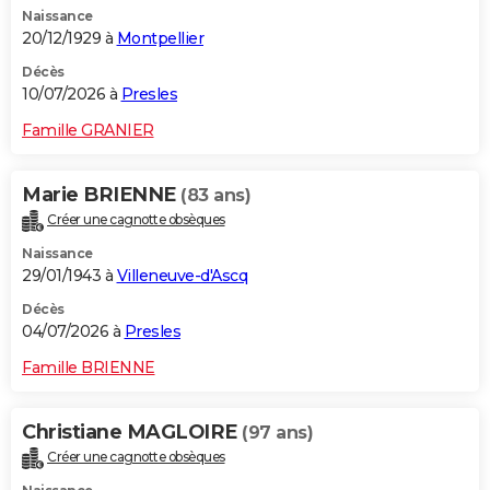
Naissance
City break
Voyage de noces
Climat
Destinations
Voyage nature
Forum
+
PHOTO
20/12/1929 à
Montpellier
GUIDES D'ACHAT
Décès
10/07/2026 à
Presles
BONS PLANS
Famille GRANIER
CARTE DE VOEUX
Marie BRIENNE
(83 ans)
Carte Bonne année
Carte Pâques
Carte de Noël
Carte Saint-Valentin
Carte d'anniversaire
DICTIONNAIRE
Créer une cagnotte obsèques
Biographies
Expressions
Dictionnaire
Citations
Proverbes
PROGRAMME TV
Naissance
29/01/1943 à
Villeneuve-d'Ascq
COPAINS D'AVANT
Décès
04/07/2026 à
Presles
Se connecter
Collèges
Universités
Service militaire
S'inscrire
Lycées
Primaires
Entreprises
Avis de recherche
AVIS DE DÉCÈS
Famille BRIENNE
FORUM
Lifestyle
Sport
Television
Cinema
Bricolage
Culture
Auto
Voyage
Christiane MAGLOIRE
(97 ans)
Créer une cagnotte obsèques