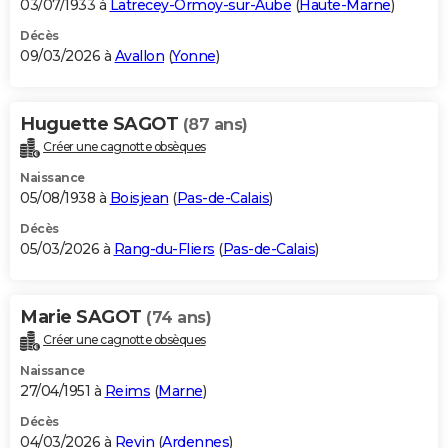
03/07/1933 à
Latrecey-Ormoy-sur-Aube
(
Haute-Marne
)
Décès
09/03/2026 à
Avallon
(
Yonne
)
Huguette SAGOT
(87 ans)
Créer une cagnotte obsèques
Naissance
05/08/1938 à
Boisjean
(
Pas-de-Calais
)
Décès
05/03/2026 à
Rang-du-Fliers
(
Pas-de-Calais
)
Marie SAGOT
(74 ans)
Créer une cagnotte obsèques
Naissance
27/04/1951 à
Reims
(
Marne
)
Décès
04/03/2026 à
Revin
(
Ardennes
)