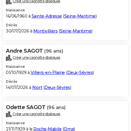
Créer une cagnotte obsèques
City break
Voyage de noces
Climat
Destinations
Voyage nature
Forum
+
PHOTO
Naissance
16/06/1960 à
Sainte-Adresse
(
Seine-Maritime
)
GUIDES D'ACHAT
Décès
30/07/2026 à
Montivilliers
(
Seine-Maritime
)
BONS PLANS
CARTE DE VOEUX
Andre SAGOT
(96 ans)
Carte Bonne année
Carte Pâques
Carte de Noël
Carte Saint-Valentin
Carte d'anniversaire
DICTIONNAIRE
Créer une cagnotte obsèques
Biographies
Expressions
Dictionnaire
Citations
Proverbes
PROGRAMME TV
Naissance
01/10/1929 à
Villiers-en-Plaine
(
Deux-Sèvres
)
COPAINS D'AVANT
Décès
14/07/2026 à
Niort
(
Deux-Sèvres
)
Se connecter
Collèges
Universités
Service militaire
S'inscrire
Lycées
Primaires
Entreprises
Avis de recherche
AVIS DE DÉCÈS
FORUM
Odette SAGOT
(96 ans)
Lifestyle
Sport
Television
Cinema
Bricolage
Culture
Auto
Voyage
Créer une cagnotte obsèques
Naissance
21/11/1929 à la
Roche-Mabile
(
Orne
)