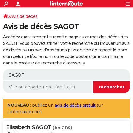
ACTUALITÉS
Connexion
S'inscrire
Avis de décès
Rechercher
Société
Education
Villes
Politique
Faits Divers
Monde
+
SPORT
Avis de décès SAGOT
Football
Cyclisme
Forum
Coupe du monde 2026
Tennis
Rugby
CULTURE
Accédez gratuitement sur cette page au carnet des décès des
TNT
Cinéma
Musique
Programme TV
Streaming
Sorties cinéma
+
SAGOT. Vous pouvez affiner votre recherche ou trouver un avis
FINANCE
de décès ou un avis d'obsèques plus ancien en tapant le nom
Impôts
Immobilier
Banque
Crédit
Retraite
Epargne
Risques naturels par ville
Assurance
AUTO
d'un défunt et/ou le nom ou le code postal d'une commune
dans le moteur de recherche ci-dessous.
Réserver un essai
Berlines
Forum auto
Essais
Citadines
SUV
+
HIGH-TECH
Meilleur smartphone
Ordinateurs
Guide high-tech
Mobiles
Internet
Jeux vidéo
+
BRICOLAGE
Aménagement intérieur
Cuisine
Jardinage
+
Forum
Extérieur
Salle de bains
Rangement
WEEK-END
Escapades
Expositions
Week-end nature
Guides de France
Patrimoine
Musées
+
LIFESTYLE
NOUVEAU :
publiez un
avis de décès gratuit
sur
Linternaute.com
Bien-être
Mode
+
Art de vivre
Loisirs
Modes de vie
SANTE
Elisabeth SAGOT
Guide de la santé
Médicaments
+
Alimentation
Maladies
Sommeil
(66 ans)
VOYAGE