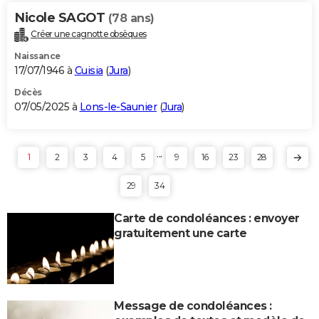
Nicole SAGOT
(78 ans)
Créer une cagnotte obsèques
Naissance
17/07/1946 à
Cuisia
(
Jura
)
Décès
07/05/2025 à
Lons-le-Saunier
(
Jura
)
...
1
2
3
4
5
9
16
23
28
29
34
Carte de condoléances : envoyer
gratuitement une carte
Message de condoléances :