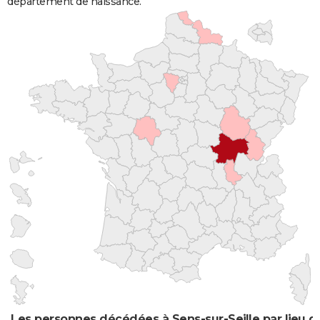
département de naissance.
Les personnes décédées à Sens-sur-Seille par lieu d