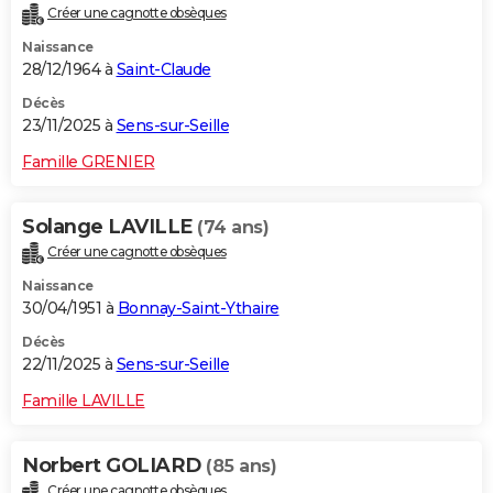
Créer une cagnotte obsèques
City break
Voyage de noces
Climat
Destinations
Voyage nature
Forum
+
PHOTO
Naissance
28/12/1964 à
Saint-Claude
GUIDES D'ACHAT
Décès
BONS PLANS
23/11/2025 à
Sens-sur-Seille
CARTE DE VOEUX
Famille GRENIER
Carte Bonne année
Carte Pâques
Carte de Noël
Carte Saint-Valentin
Carte d'anniversaire
DICTIONNAIRE
Solange LAVILLE
(74 ans)
Biographies
Expressions
Dictionnaire
Citations
Proverbes
PROGRAMME TV
Créer une cagnotte obsèques
Naissance
COPAINS D'AVANT
30/04/1951 à
Bonnay-Saint-Ythaire
Se connecter
Collèges
Universités
Service militaire
S'inscrire
Lycées
Primaires
Entreprises
Avis de recherche
AVIS DE DÉCÈS
Décès
22/11/2025 à
Sens-sur-Seille
FORUM
Famille LAVILLE
Lifestyle
Sport
Television
Cinema
Bricolage
Culture
Auto
Voyage
Norbert GOLIARD
(85 ans)
Créer une cagnotte obsèques