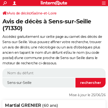
ACTUALITÉS
Connexion
S'inscrire
Avis de décès
Saône-et-Loire
Rechercher
Société
Education
Villes
Politique
Faits Divers
Monde
+
SPORT
Avis de décès à Sens-sur-Seille
Football
Cyclisme
Forum
Coupe du monde 2026
Tennis
Rugby
CULTURE
(71330)
TNT
Cinéma
Musique
Programme TV
Streaming
Sorties cinéma
+
FINANCE
Accédez gratuitement sur cette page au carnet des décès de
Sens-sur-Seille. Vous pouvez affiner votre recherche, trouver
Impôts
Immobilier
Banque
Crédit
Retraite
Epargne
Risques naturels par ville
Assurance
AUTO
un avis de décès, une nécrologie ou un avis d'obsèques plus
ancien en tapant le nom d'un défunt et/ou le nom (ou code
Réserver un essai
Berlines
Forum auto
Essais
Citadines
SUV
+
HIGH-TECH
postal) d'une commune proche de Sens-sur-Seille dans le
moteur de recherche ci-dessous.
Meilleur smartphone
Ordinateurs
Guide high-tech
Mobiles
Internet
Jeux vidéo
+
BRICOLAGE
Aménagement intérieur
Cuisine
Jardinage
+
Forum
Extérieur
Salle de bains
Rangement
WEEK-END
Escapades
Expositions
Week-end nature
Guides de France
Patrimoine
Musées
+
LIFESTYLE
Bien-être
Mode
+
Art de vivre
Loisirs
Modes de vie
SANTE
Mise à jour le 25/06/26
Guide de la santé
Médicaments
+
Alimentation
Maladies
Sommeil
VOYAGE
Martial GRENIER
(60 ans)