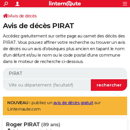
ACTUALITÉS
Connexion
S'inscrire
Avis de décès
Rechercher
Société
Education
Villes
Politique
Faits Divers
Monde
+
SPORT
Avis de décès PIRAT
Football
Cyclisme
Forum
Coupe du monde 2026
Tennis
Rugby
CULTURE
Accédez gratuitement sur cette page au carnet des décès des
TNT
Cinéma
Musique
Programme TV
Streaming
Sorties cinéma
+
PIRAT. Vous pouvez affiner votre recherche ou trouver un avis
FINANCE
de décès ou un avis d'obsèques plus ancien en tapant le nom
Impôts
Immobilier
Banque
Crédit
Retraite
Epargne
Risques naturels par ville
Assurance
AUTO
d'un défunt et/ou le nom ou le code postal d'une commune
dans le moteur de recherche ci-dessous.
Réserver un essai
Berlines
Forum auto
Essais
Citadines
SUV
+
HIGH-TECH
Meilleur smartphone
Ordinateurs
Guide high-tech
Mobiles
Internet
Jeux vidéo
+
BRICOLAGE
Aménagement intérieur
Cuisine
Jardinage
+
Forum
Extérieur
Salle de bains
Rangement
WEEK-END
Escapades
Expositions
Week-end nature
Guides de France
Patrimoine
Musées
+
LIFESTYLE
NOUVEAU :
publiez un
avis de décès gratuit
sur
Linternaute.com
Bien-être
Mode
+
Art de vivre
Loisirs
Modes de vie
SANTE
Roger PIRAT
Guide de la santé
Médicaments
+
Alimentation
Maladies
Sommeil
(89 ans)
VOYAGE