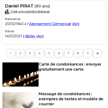
Daniel PIRAT
(80 ans)
Créer une cagnotte obsèques
Naissance
20/03/1940 à l'
Abergement-Clémenciat
(
Ain
)
Décès
14/01/2021 à
Belley
(
Ain
)
1
2
3
4
5
6
7
8
9
Carte de condoléances : envoyer
gratuitement une carte
Message de condoléances :
exemples de textes et modèle de
courrier