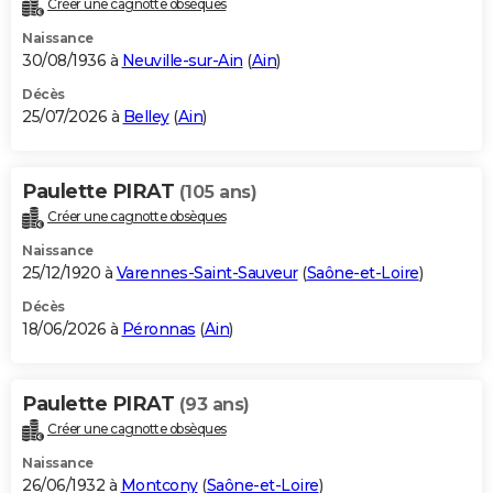
Créer une cagnotte obsèques
City break
Voyage de noces
Climat
Destinations
Voyage nature
Forum
+
PHOTO
Naissance
30/08/1936 à
Neuville-sur-Ain
(
Ain
)
GUIDES D'ACHAT
Décès
25/07/2026 à
Belley
(
Ain
)
BONS PLANS
CARTE DE VOEUX
Paulette PIRAT
(105 ans)
Carte Bonne année
Carte Pâques
Carte de Noël
Carte Saint-Valentin
Carte d'anniversaire
DICTIONNAIRE
Créer une cagnotte obsèques
Biographies
Expressions
Dictionnaire
Citations
Proverbes
PROGRAMME TV
Naissance
25/12/1920 à
Varennes-Saint-Sauveur
(
Saône-et-Loire
)
COPAINS D'AVANT
Décès
18/06/2026 à
Péronnas
(
Ain
)
Se connecter
Collèges
Universités
Service militaire
S'inscrire
Lycées
Primaires
Entreprises
Avis de recherche
AVIS DE DÉCÈS
FORUM
Paulette PIRAT
(93 ans)
Lifestyle
Sport
Television
Cinema
Bricolage
Culture
Auto
Voyage
Créer une cagnotte obsèques
Naissance
26/06/1932 à
Montcony
(
Saône-et-Loire
)